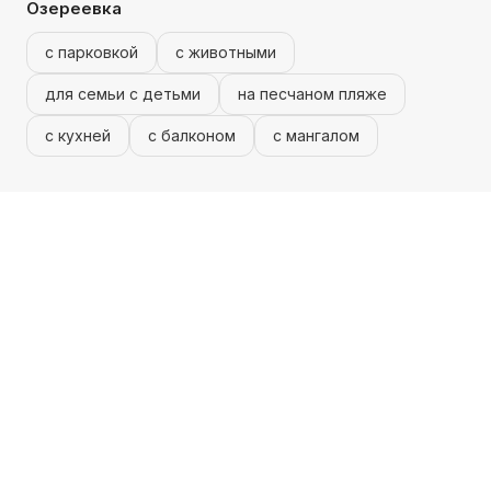
Озереевка
с парковкой
с животными
для семьи с детьми
на песчаном пляже
с кухней
с балконом
с мангалом