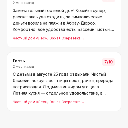
2 мес. назад
Замечательный гостевой дом! Хозяйка супер,
рассказала куда сходить, за символические
деньги возила на пляж и в Абрау-Дюрсо.
Комфортно, все удобства есть. Бассейн чистый,
бельё свежее, кондиционер в номере. До моря 15
Частный дом «Лес»
, Южная Озереевка
→
минут пешком, обратно автобусом пару
остановок. Спасибо, будем
Гость
7
/10
2 мес. назад
С детьми в августе 25 года отдыхали. Чистый
бассейн, вокруг лес, птицы поют, речка, природа
потрясающая. Людмила инжиром угощала.
Летняя кухня — отдельное удовольствие, в
тенечке на улице готовить приятно. Приедем
Частный дом «Лес»
, Южная Озереевка
→
ещё.