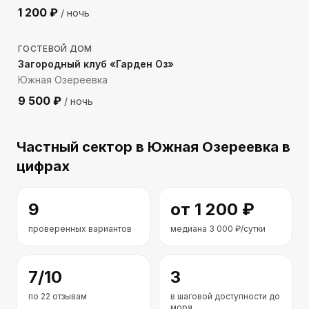
1 200
₽
/ ночь
1231
м до моря
ГОСТЕВОЙ ДОМ
Загородный клуб «Гарден Оз»
Южная Озереевка
9 500
₽
/ ночь
Частный сектор
в Южная Озереевка
в
цифрах
9
от
1 200
₽
проверенных вариантов
медиана
3 000
₽/сутки
7
/10
3
по
22
отзывам
в шаговой доступности до
моря