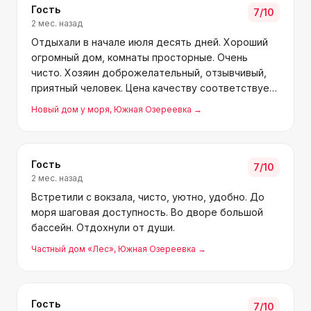
Гость
7
/10
2 мес. назад
Отдыхали в начале июля десять дней. Хороший
огромный дом, комнаты просторные. Очень
чисто. Хозяин доброжелательный, отзывчивый,
приятный человек. Цена качеству соответствует.
Обязательно приедем ещё. Спасибо за
Новый дом у моря
, Южная Озереевка
→
гостеприимство!
Гость
7
/10
2 мес. назад
Встретили с вокзала, чисто, уютно, удобно. До
моря шаговая доступность. Во дворе большой
бассейн. Отдохнули от души.
Частный дом «Лес»
, Южная Озереевка
→
Гость
7
/10