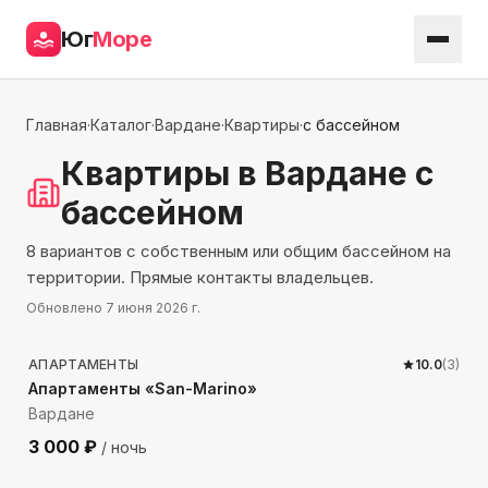
Юг
Море
Главная
·
Каталог
·
Вардане
·
Квартиры
·
с бассейном
Квартиры
в Вардане
с
бассейном
8 вариантов с собственным или общим бассейном на
территории. Прямые контакты владельцев.
Обновлено
7 июня 2026 г.
397
м до моря
АПАРТАМЕНТЫ
10.0
(
3
)
Апартаменты «San-Marino»
Вардане
3 000
₽
/ ночь
398
м до моря