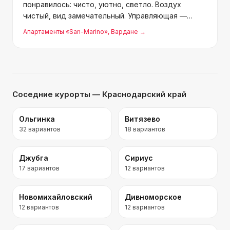
понравилось: чисто, уютно, светло. Воздух
чистый, вид замечательный. Управляющая —
милая девушка, обслуживание на высоте.
Апартаменты «San-Marino»
, Вардане
→
Комплекс хороший, отличное место для
семейного отдыха. Обязательно вернёмся.
Соседние курорты
— Краснодарский край
Ольгинка
Витязево
32
вариантов
18
вариантов
Джубга
Сириус
17
вариантов
12
вариантов
Новомихайловский
Дивноморское
12
вариантов
12
вариантов