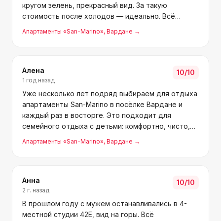
кругом зелень, прекрасный вид. За такую
стоимость после холодов — идеально. Всё
необходимое в апартаментах есть. Марина
Апартаменты «San-Marino»
, Вардане
→
заселила оперативно, жизнерадостная. Приедем
ещё.
Алена
10
/10
1 год назад
Уже несколько лет подряд выбираем для отдыха
апартаменты San-Marino в посёлке Вардане и
каждый раз в восторге. Это подходит для
семейного отдыха с детьми: комфортно, чисто,
сервис на высоте, приятная атмосфера. До моря
Апартаменты «San-Marino»
, Вардане
→
— 10 минут пешком, удобно с детьми. Район
тихий, уютный, ряд
Анна
10
/10
2 г. назад
В прошлом году с мужем останавливались в 4-
местной студии 42Е, вид на горы. Всё