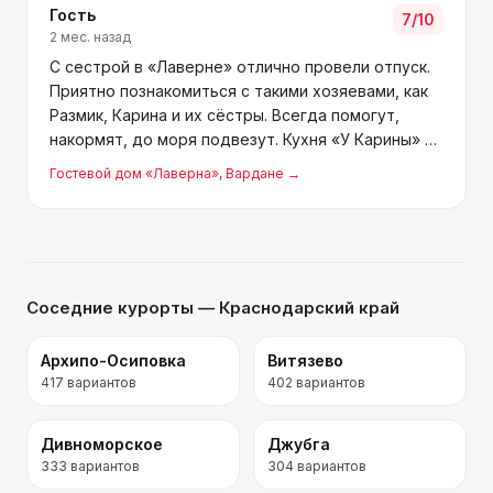
Гость
7
/10
2 мес. назад
С сестрой в «Лаверне» отлично провели отпуск.
Приятно познакомиться с такими хозяевами, как
Размик, Карина и их сёстры. Всегда помогут,
накормят, до моря подвезут. Кухня «У Карины» —
просто замечательная, свежая, вкусная,
Гостевой дом «Лаверна»
, Вардане
→
недорого, и под предпочтения гостей
подстраиваются. Для сп
Соседние курорты
— Краснодарский край
Архипо-Осиповка
Витязево
417
вариантов
402
вариантов
Дивноморское
Джубга
333
вариантов
304
вариантов