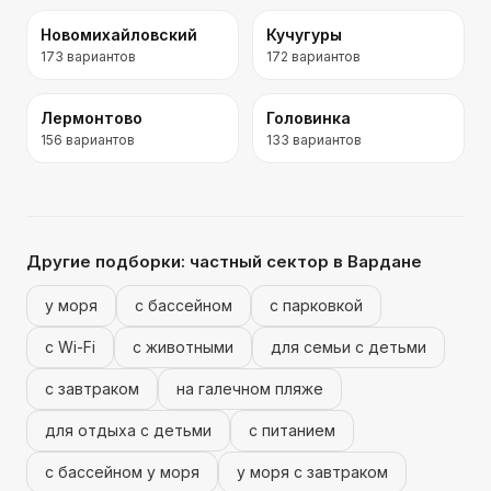
Новомихайловский
Кучугуры
173
вариантов
172
вариантов
Лермонтово
Головинка
156
вариантов
133
вариантов
Другие подборки:
частный сектор
в Вардане
у моря
с бассейном
с парковкой
с Wi-Fi
с животными
для семьи с детьми
с завтраком
на галечном пляже
для отдыха с детьми
с питанием
с бассейном у моря
у моря с завтраком