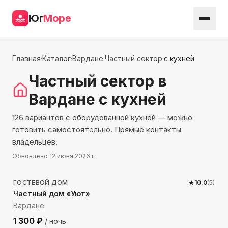
Юг
Море
Главная
·
Каталог
·
Вардане
·
Частный сектор
·
с кухней
Частный сектор
в
Вардане
с кухней
126 вариантов с оборудованной кухней — можно
готовить самостоятельно. Прямые контакты
владельцев.
Обновлено
12 июня 2026 г.
439
м до моря
ГОСТЕВОЙ ДОМ
10.0
(
5
)
Частный дом «Уют»
Вардане
1 300
₽
/ ночь
1107
м до моря