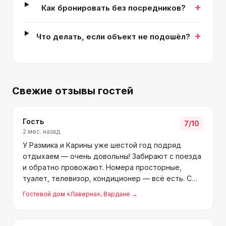
+
Как бронировать без посредников?
+
Что делать, если объект не подошёл?
Свежие отзывы гостей
Гость
7
/10
2 мес. назад
У Размика и Карины уже шестой год подряд
отдыхаем — очень довольны! Забирают с поезда
и обратно провожают. Номера просторные,
туалет, телевизор, кондиционер — всё есть. С
пляжа помогают с вещами. Море 10 минут пешком
Гостевой дом «Лаверна»
, Вардане
→
по асфальту, по дороге базар с сувенирами и
прочим. В 5 минутах