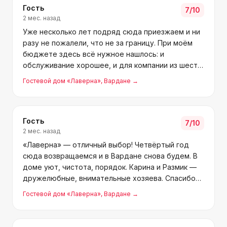
Гость
7
/10
2 мес. назад
Уже несколько лет подряд сюда приезжаем и ни
разу не пожалели, что не за границу. При моём
бюджете здесь всё нужное нашлось: и
обслуживание хорошее, и для компании из шести
человек удобно. Размик с Кариной встречают
Гостевой дом «Лаверна»
, Вардане
→
тепло и радушно. По-домашнему — вечерами в
столовой под навесом
Гость
7
/10
2 мес. назад
«Лаверна» — отличный выбор! Четвёртый год
сюда возвращаемся и в Вардане снова будем. В
доме уют, чистота, порядок. Карина и Размик —
дружелюбные, внимательные хозяева. Спасибо
за хороший отдых! Всем этот дом рекомендую,
Гостевой дом «Лаверна»
, Вардане
→
не пожалеете.