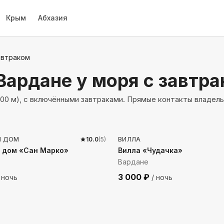
Крым
Абхазия
автраком
 Вардане
у моря с завтр
300 м), с включёнными завтраками. Прямые контакты владель
до моря
277
м до моря
Й ДОМ
10.0
(
5
)
ВИЛЛА
 дом «Сан Марко»
Вилла «Чудачка»
Вардане
3 000
₽
 ночь
/ ночь