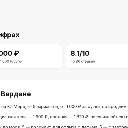
ифрах
 000
₽
8.1
/10
1 600
₽/сутки
по
86
отзывам
 Вардане
на ЮгМоре, — 5 вариантов, от 1 000 ₽ за сутки, со средним р
дианная цена — 1 600 ₽, средняя — 1 820 ₽: половина объек
и до моря, 5 — подойдут для отдыха с детьми, 5 — с завтра