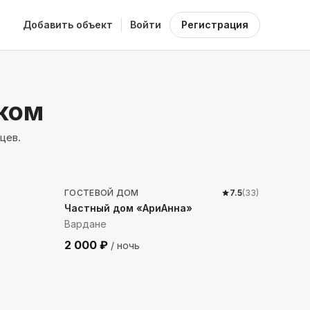
Добавить объект
Войти
Регистрация
аком
цев.
147
м до моря
ГОСТЕВОЙ ДОМ
7.5
(
33
)
Частный дом «АриАнна»
Вардане
2 000
₽
/ ночь