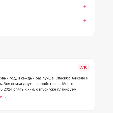
+
+
7
/10
вый год, и каждый раз лучше. Спасибо Анжеле и
ть. Вся семья дружная, работящая. Много
В 2024 опять к ним, отпуск уже планируем.
не
→