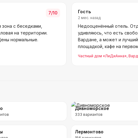
Гость
7
/10
2 мес. назад
 зона с беседками,
Недооценённый отель. Отд
оловая на территории.
удивляюсь, что есть свобо
Цены нормальные.
Вардане, а может и лучший
площадкой, кафе на первом 
дворе. С
Частный дом «ЛиДиАнна»
, Вар
во
Дивноморское
антов
333
вариантов
ры
Лермонтово
нтов
156
вариантов