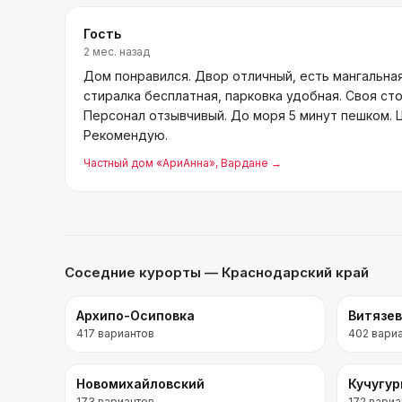
Гость
2 мес. назад
Дом понравился. Двор отличный, есть мангальная
стиралка бесплатная, парковка удобная. Своя ст
Персонал отзывчивый. До моря 5 минут пешком. 
Рекомендую.
Частный дом «АриАнна»
, Вардане
→
Соседние курорты
— Краснодарский край
Архипо-Осиповка
Витязе
417
вариантов
402
вари
Новомихайловский
Кучугу
173
вариантов
172
вариа