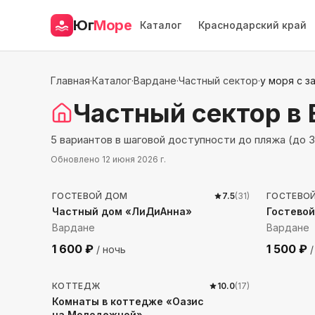
Юг
Море
Каталог
Краснодарский край
Главная
·
Каталог
·
Вардане
·
Частный сектор
·
у моря с з
Частный сектор
в
5 вариантов в шаговой доступности до пляжа (до 
Обновлено
12 июня 2026 г.
227
м до моря
235
м 
ГОСТЕВОЙ ДОМ
7.5
(
31
)
ГОСТЕВО
Частный дом «ЛиДиАнна»
Гостевой
Вардане
Вардане
1 600
₽
1 500
₽
/ ночь
/
258
м до моря
КОТТЕДЖ
10.0
(
17
)
Комнаты в коттедже «Оазис
на Молодежной»