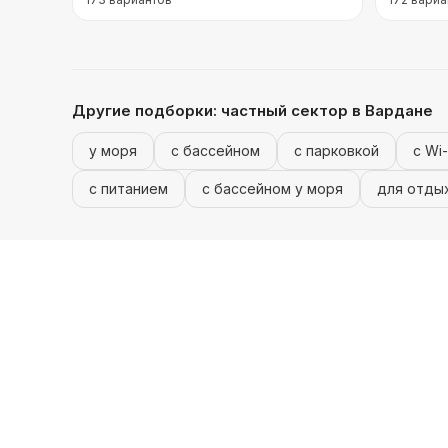
Другие подборки:
частный сектор
в Вардане
у моря
с бассейном
с парковкой
с Wi-
с питанием
с бассейном у моря
для отдых