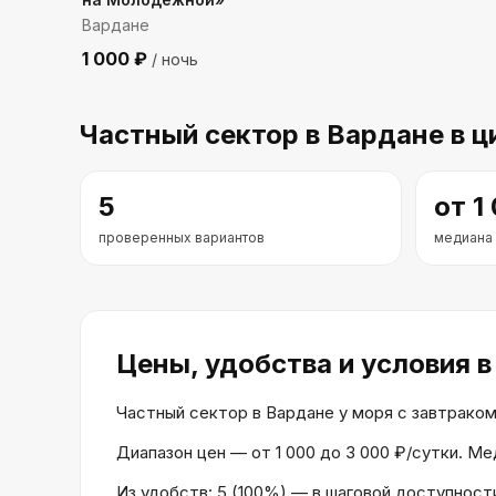
Вардане
1 000
₽
/ ночь
Частный сектор
в Вардане
в ц
5
от
1
проверенных вариантов
медиана
Цены, удобства и условия
в
Частный сектор в Вардане у моря с завтраком 
Диапазон цен — от 1 000 до 3 000 ₽/сутки. Ме
Из удобств: 5 (100%) — в шаговой доступност