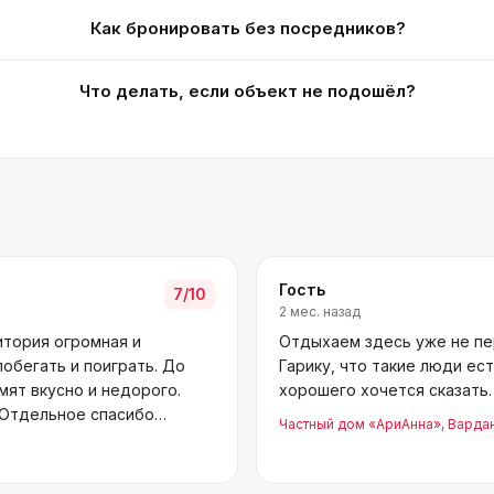
Как бронировать без посредников?
Что делать, если объект не подошёл?
Гость
7
/10
2 мес. назад
итория огромная и
Отдыхаем здесь уже не пер
побегать и поиграть. До
Гарику, что такие люди ес
мят вкусно и недорого.
хорошего хочется сказать. 
 Отдельное спасибо
Частный дом «АриАнна»
, Варда