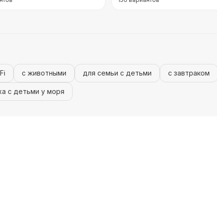
Fi
с животными
для семьи с детьми
с завтраком
а с детьми у моря