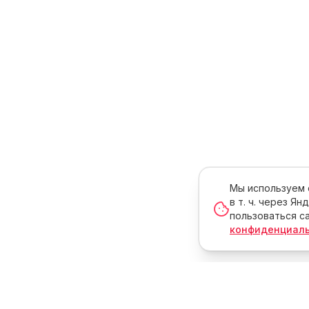
Мы используем c
в т. ч. через Я
пользоваться са
конфиденциал