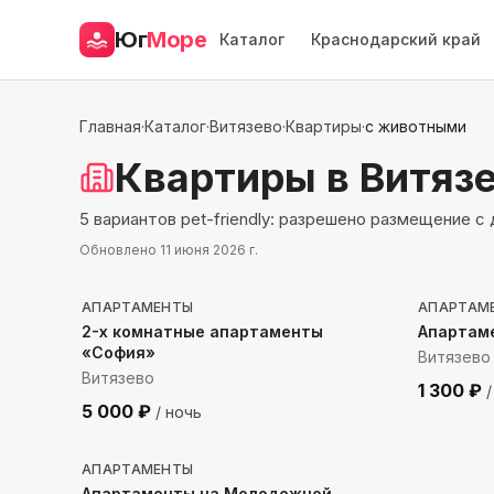
Юг
Море
Каталог
Краснодарский край
Главная
·
Каталог
·
Витязево
·
Квартиры
·
с животными
Квартиры
в Витяз
5 вариантов pet-friendly: разрешено размещение 
Обновлено
11 июня 2026 г.
3494
м до моря
1035
м
АПАРТАМЕНТЫ
АПАРТАМ
2-х комнатные апартаменты
Апартам
«София»
Витязево
Витязево
1 300
₽
/
5 000
₽
/ ночь
3893
м до моря
АПАРТАМЕНТЫ
Апартаменты на Молодежной