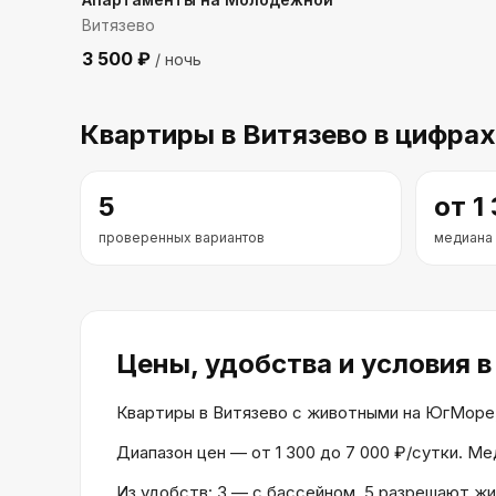
Витязево
3 500
₽
/ ночь
Квартиры
в Витязево
в цифрах
5
от
1
проверенных вариантов
медиана
Цены, удобства и условия
в
Квартиры в Витязево с животными на ЮгМоре, —
Диапазон цен — от 1 300 до 7 000 ₽/сутки. М
Из удобств: 3 — с бассейном, 5 разрешают жи