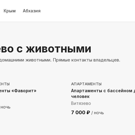
Крым
Абхазия
ево
с животными
с домашними животными. Прямые контакты владельцев.
 до моря
1018
м до моря
ЕНТЫ
АПАРТАМЕНТЫ
енты «Фаворит»
Апартаменты с бассейном 
человек
Витязево
 ночь
7 000
₽
/ ночь