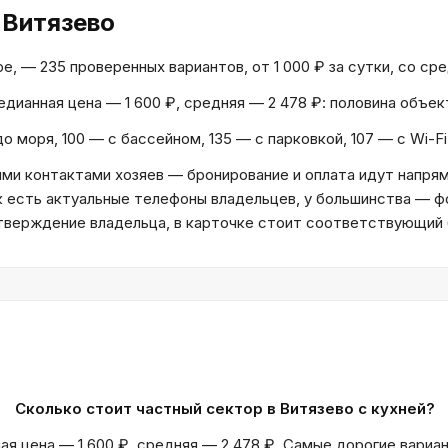
 Витязево
, — 235 проверенных вариантов, от 1 000 ₽ за сутки, со сре
Медианная цена — 1 600 ₽, средняя — 2 478 ₽: половина объе
о моря, 100 — с бассейном, 135 — с парковкой, 107 — с Wi-F
и контактами хозяев — бронирование и оплата идут напрям
к есть актуальные телефоны владельцев, у большинства — ф
дтверждение владельца, в карточке стоит соответствующий
Сколько стоит частный сектор в Витязево с кухней?
ая цена — 1 600 ₽, средняя — 2 478 ₽. Самые дорогие вариа