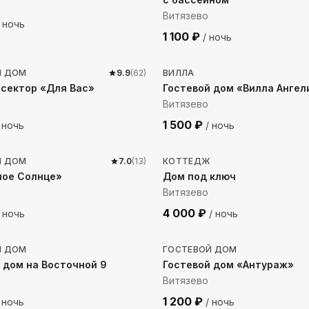
Витязево
 ночь
1 100
₽
/ ночь
 до моря
1568
м до моря
Й ДОМ
9.9
(
62
)
ВИЛЛА
сектор «Для Вас»
Гостевой дом «Вилла Ангел
Витязево
1 500
₽
 ночь
/ ночь
 до моря
5832
м до моря
Й ДОМ
7.0
(
13
)
КОТТЕДЖ
лое Солнце»
Дом под ключ
Витязево
4 000
₽
 ночь
/ ночь
 до моря
1017
м до моря
Й ДОМ
ГОСТЕВОЙ ДОМ
 дом на Восточной 9
Гостевой дом «Антураж»
Витязево
1 200
₽
 ночь
/ ночь
до моря
1132
м до моря