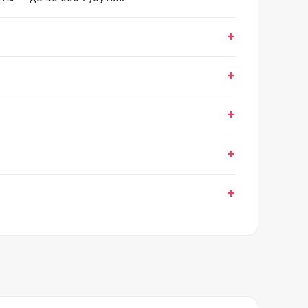
+
+
+
+
+