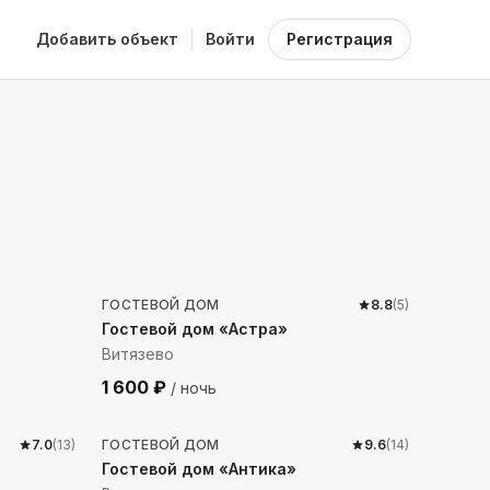
Добавить объект
Войти
Регистрация
1064
м до моря
ГОСТЕВОЙ ДОМ
8.8
(
5
)
Гостевой дом «Астра»
Витязево
1 600
₽
/ ночь
3477
м до моря
7.0
(
13
)
ГОСТЕВОЙ ДОМ
9.6
(
14
)
Гостевой дом «Антика»