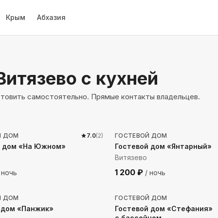
Крым
Абхазия
Витязево
с кухней
отовить самостоятельно. Прямые контакты владельцев.
до моря
1896
м до моря
Й ДОМ
7.0
(
2
)
ГОСТЕВОЙ ДОМ
й дом «На Южном»
Гостевой дом «Янтарный»
Витязево
1 200
₽
 ночь
/ ночь
 до моря
1115
м до моря
Й ДОМ
ГОСТЕВОЙ ДОМ
 дом «Панжик»
Гостевой дом «Стефания»
с бассейном