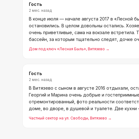
Гость
2 мес. назад
В конце июля — начале августа 2017 в «Лесной б
остановились. В целом довольны остались. Хозяе
очень приветливые, сама на вокзале встретила. Т
бассейн, за которым тщательно следят, дочке о
что за
Дом под ключ «Лесная Быль»
, Витязево
→
Гость
2 мес. назад
В Витязево с сыном в августе 2016 отдыхали, ос
Георгий и Марина очень добрые и гостеприимны
отремонтированный, фото реальности соответст
доме, во дворе, в душевой и туалете. Две кухни
Частный сектор на ул. Свободы
, Витязево
→