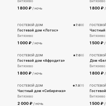
Витязево
Витязево
1 800
₽
1 800
₽
/ ночь
/
1595
м до моря
3373
м
ГОСТЕВОЙ ДОМ
7.0
(
8
)
ГОСТЕВО
Гостевой дом «Лотос»
Частный 
Витязево
Витязево
1 000
₽
1 500
₽
/ ночь
/
1106
м до моря
1023
м
ГОСТЕВОЙ ДОМ
7.0
(
6
)
ГОСТЕВО
Гостевой дом «Афродита»
Дом «Бе
Витязево
Витязево
1 800
₽
1 800
₽
/ ночь
/
1464
м до моря
1512
м
ГОСТЕВОЙ ДОМ
7.0
(
11
)
ГОСТЕВО
Частный дом «Сибирячка»
Гостевой
Витязево
Витязево
2 000
₽
1 500
₽
/ ночь
/
2325
м до моря
938
м 