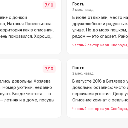
Гость
7
/10
2 мес. назад
ыли» с дочкой
В июле отдыхали, место н
ва, Наталья Прокопьевна,
дружелюбные и радушные. 
ерритория как в описании,
улице. Но до моря пешком,
чень понравился. Хорошо,
рядом — это спасает. Райо
Частный сектор на ул. Свободы
Гость
7
/10
2 мес. назад
тались довольны. Хозяева
В августе 2016 в Витязево 
е. Номер уютный, недавно
довольны остались: чисто 
вуют. Везде чистота — в
персиками угостил. Двор у
 — летняя и в доме, посуды
Описание комнат с реально
це
Частный сектор на ул. Свободы