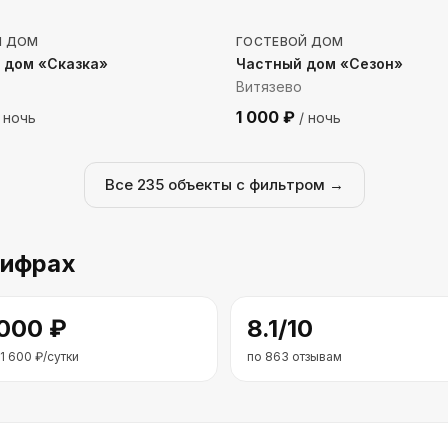
Й ДОМ
ГОСТЕВОЙ ДОМ
 дом «Сказка»
Частный дом «Сезон»
Витязево
1 000
₽
 ночь
/ ночь
Все
235
объекты с фильтром →
цифрах
 000
₽
8.1
/10
1 600
₽/сутки
по
863
отзывам