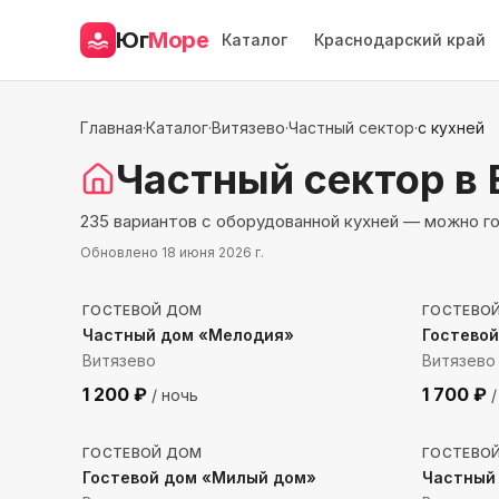
Юг
Море
Каталог
Краснодарский край
Главная
·
Каталог
·
Витязево
·
Частный сектор
·
с кухней
Частный сектор
в 
235 вариантов с оборудованной кухней — можно г
Обновлено
18 июня 2026 г.
2540
м до моря
961
м 
ГОСТЕВОЙ ДОМ
ГОСТЕВО
Частный дом «Мелодия»
Гостево
Витязево
Витязево
1 200
₽
1 700
₽
/ ночь
/
1300
м до моря
1566
м
ГОСТЕВОЙ ДОМ
ГОСТЕВО
Гостевой дом «Милый дом»
Частный