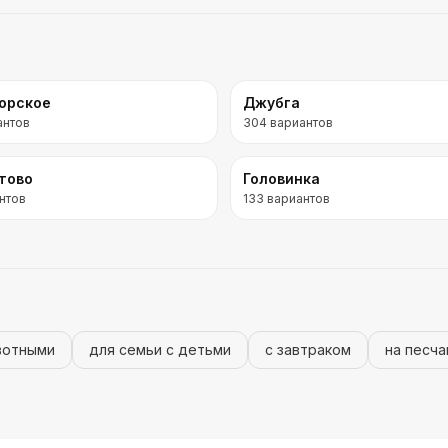
орское
Джубга
антов
304
вариантов
тово
Головинка
нтов
133
вариантов
вотными
для семьи с детьми
с завтраком
на песч