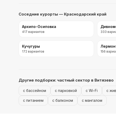
Соседние курорты
— Краснодарский край
Архипо-Осиповка
Дивном
417
вариантов
333
вари
Кучугуры
Лермон
172
вариантов
156
вариа
Другие подборки:
частный сектор
в Витязево
с бассейном
с парковкой
с Wi-Fi
с жи
с питанием
с балконом
с мангалом