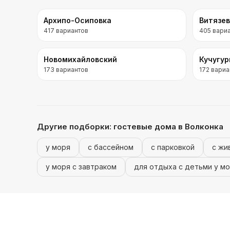
Архипо-Осиповка
Витязе
417
вариантов
405
вари
Новомихайловский
Кучугу
173
вариантов
172
вариа
Другие подборки:
гостевые дома
в Волконка
у моря
с бассейном
с парковкой
с жи
у моря с завтраком
для отдыха с детьми у м