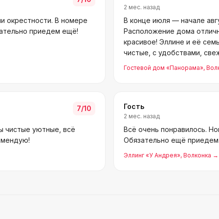
2 мес. назад
ли окрестности. В номере
В конце июля — начале авг
язательно приедем ещё!
Расположение дома отличн
красивое! Эллине и её сем
чистые, с удобствами, све
Гостевой дом «Панорама»
, Вол
Гость
7
/10
2 мес. назад
ы чистые уютные, всё
Всё очень понравилось. Но
омендую!
Обязательно ещё приедем
Эллинг «У Андрея»
, Волконка
→