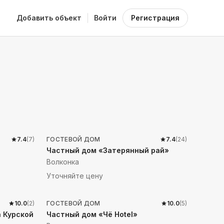
Добавить объект
Войти
Регистрация
136
м до моря
7.4
(
7
)
ГОСТЕВОЙ ДОМ
7.4
(
24
)
Частный дом «Затерянный рай»
Волконка
Уточняйте цену
212
м до моря
10.0
(
2
)
ГОСТЕВОЙ ДОМ
10.0
(
5
)
 Курской
Частный дом «Чё Hotel»