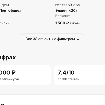
Й ДОМ
ГОСТЕВОЙ ДОМ
«Портофино»
Эллинг «20»
Волконка
1 500
₽
/ ночь
/ ночь
Все
38
объекты с фильтром →
ифрах
 000
₽
7.4
/10
2 500
₽/сутки
по
381
отзывам