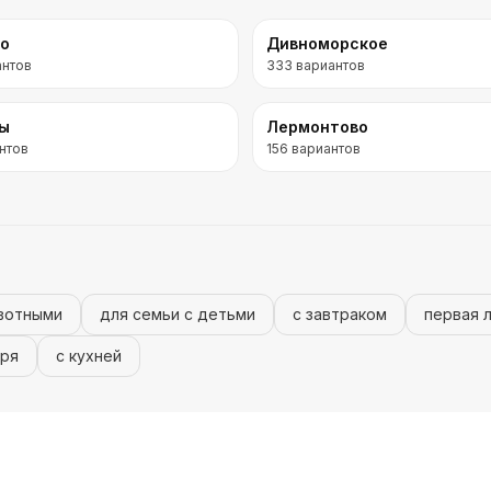
во
Дивноморское
антов
333
вариантов
ры
Лермонтово
нтов
156
вариантов
вотными
для семьи с детьми
с завтраком
первая 
оря
с кухней