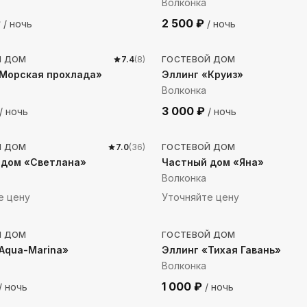
Волконка
₽
2 500
₽
/ ночь
/ ночь
о моря
26
м до моря
Й ДОМ
7.4
(
8
)
ГОСТЕВОЙ ДОМ
«Морская прохлада»
Эллинг «Круиз»
Волконка
3 000
₽
/ ночь
/ ночь
до моря
178
м до моря
Й ДОМ
7.0
(
36
)
ГОСТЕВОЙ ДОМ
 дом «Светлана»
Частный дом «Яна»
Волконка
е цену
Уточняйте цену
о моря
63
м до моря
Й ДОМ
ГОСТЕВОЙ ДОМ
Aqua-Marina»
Эллинг «Тихая Гавань»
Волконка
1 000
₽
/ ночь
/ ночь
о моря
37
м до моря