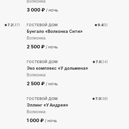
Волконка
3 000
₽
/ ночь
369
м до моря
7.2
(
37
)
ГОСТЕВОЙ ДОМ
9.4
(
5
)
Бунгало «Волконка Сити»
Волконка
2 500
₽
/ ночь
545
м до моря
ГОСТЕВОЙ ДОМ
7.0
(
24
)
Эко комплекс «У дольмена»
Волконка
2 500
₽
/ ночь
22
м до моря
ГОСТЕВОЙ ДОМ
7.0
(
38
)
Эллинг «У Андрея»
Волконка
1 000
₽
/ ночь
34
м до моря