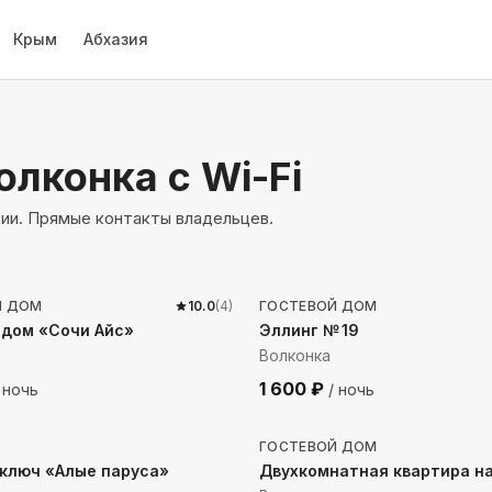
Крым
Абхазия
Волконка
с Wi-Fi
рии. Прямые контакты владельцев.
о моря
70
м до моря
Й ДОМ
10.0
(
4
)
ГОСТЕВОЙ ДОМ
 дом «Сочи Айс»
Эллинг № 19
Волконка
1 600
₽
 ночь
/ ночь
до моря
447
м до моря
ГОСТЕВОЙ ДОМ
ключ «Алые паруса»
Двухкомнатная квартира на