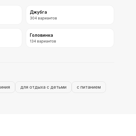
Джубга
304
вариантов
Головинка
134
вариантов
линия
для отдыха с детьми
с питанием