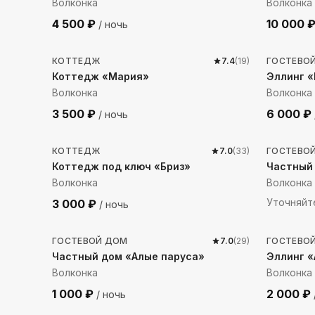
Волконка
Волконка
4 500
₽
10 000
/ ночь
1274
м до моря
27
м д
КОТТЕДЖ
7.4
(
19
)
ГОСТЕВО
Коттедж «Мария»
Эллинг 
Волконка
Волконка
3 500
₽
6 000
₽
/ ночь
402
м до моря
238
м 
КОТТЕДЖ
7.0
(
33
)
ГОСТЕВО
Коттедж под ключ «Бриз»
Частный
Волконка
Волконка
Уточняйт
3 000
₽
/ ночь
369
м до моря
25
м д
ГОСТЕВОЙ ДОМ
7.0
(
29
)
ГОСТЕВО
Частный дом «Алые паруса»
Эллинг «
Волконка
Волконка
1 000
₽
2 000
₽
/ ночь
174
м до моря
24
м д