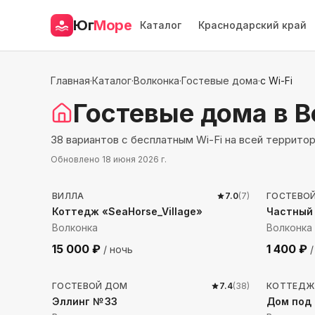
Юг
Море
Каталог
Краснодарский край
Главная
·
Каталог
·
Волконка
·
Гостевые дома
·
с Wi-Fi
Гостевые дома
в 
38 вариантов с бесплатным Wi-Fi на всей террито
Обновлено
18 июня 2026 г.
144
м до моря
51
м д
ВИЛЛА
7.0
(
7
)
ГОСТЕВО
Коттедж «SeaHorse_Village»
Частный
Волконка
Волконка
15 000
₽
1 400
₽
/ ночь
/
63
м до моря
588
м 
ГОСТЕВОЙ ДОМ
7.4
(
38
)
КОТТЕДЖ
Эллинг № 33
Дом под 