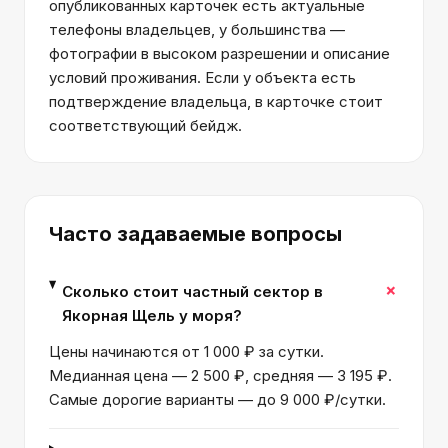
опубликованных карточек есть актуальные
телефоны владельцев, у большинства —
фотографии в высоком разрешении и описание
условий проживания. Если у объекта есть
подтверждение владельца, в карточке стоит
соответствующий бейдж.
Часто задаваемые вопросы
+
Сколько стоит частный сектор в
Якорная Щель у моря?
Цены начинаются от 1 000 ₽ за сутки.
Медианная цена — 2 500 ₽, средняя — 3 195 ₽.
Самые дорогие варианты — до 9 000 ₽/сутки.