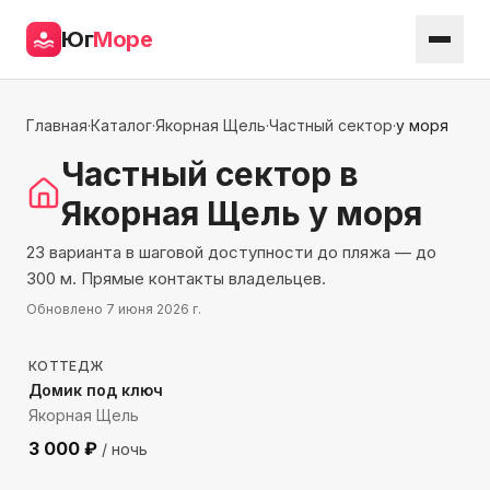
Юг
Море
Главная
·
Каталог
·
Якорная Щель
·
Частный сектор
·
у моря
Частный сектор
в
Якорная Щель
у моря
23 варианта в шаговой доступности до пляжа — до
300 м. Прямые контакты владельцев.
Обновлено
7 июня 2026 г.
210
м до моря
КОТТЕДЖ
Домик под ключ
Якорная Щель
3 000
₽
/ ночь
131
м до моря