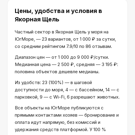
Цены, удобства и условия
в
Якорная Щель
Частный сектор в Якорная Щель у моря на
ЮгМоре, — 23 вариантов, от 1 000 ₽ за сутки,
со средним рейтингом 7.9/10 по 86 отзывам.
Диапазон цен — от 1 000 до 9 000 ₽/сутки.
Медианная цена — 2 500 ₽, средняя — 3 195 ₽:
половина объектов дешевле медианы.
Из удобств: 23 (100%) — в шаговой
доступности до моря, 4 — с бассейном, 14 — с
парковкой, 9 — с Wi-Fi, 6 разрешают животных.
Все объекты на ЮгМоре публикуются с
прямыми контактами хозяев — бронирование и
оплата идут напрямую, без комиссий и
удержания средств платформой. У 100 %