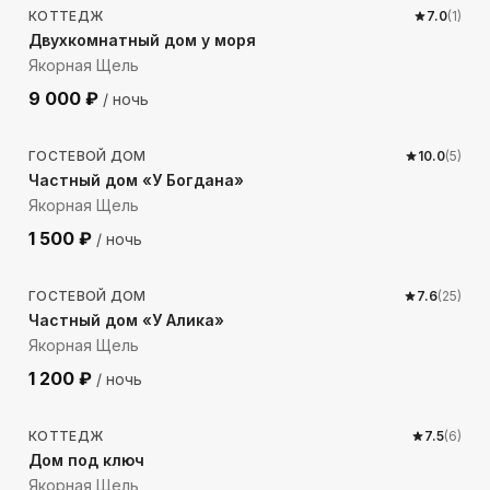
КОТТЕДЖ
7.0
(
1
)
Двухкомнатный дом у моря
Якорная Щель
9 000
₽
/ ночь
124
м до моря
ГОСТЕВОЙ ДОМ
10.0
(
5
)
Частный дом «У Богдана»
Якорная Щель
1 500
₽
/ ночь
119
м до моря
ГОСТЕВОЙ ДОМ
7.6
(
25
)
Частный дом «У Алика»
Якорная Щель
1 200
₽
/ ночь
119
м до моря
КОТТЕДЖ
7.5
(
6
)
Дом под ключ
Якорная Щель