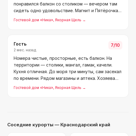
понравился балкон со столиком — вечером там
сидеть одно удовольствие. Магнит и Пятёрочка
рядом. Территория ухоженная, растения радуют
Гостевой дом «Ника»
, Якорная Щель
→
глаз. На кухне всё организовано, очередей нет.
До моря близко. Впечатлени
Гость
7
/10
2 мес. назад
Номера чистые, просторные, есть балкон. На
территории — столики, мангал, гамак, качели.
Кухня отличная. До моря три минуты, сам засекал
по времени. Рядом магазины и аптека. Хозяева
замечательные! От отдыха остались хорошие
Гостевой дом «Ника»
, Якорная Щель
→
впечатления, может, приеду ещё.
Соседние курорты
— Краснодарский край