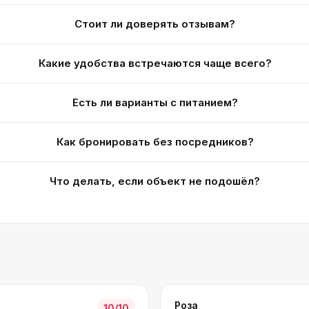
Стоит ли доверять отзывам?
Какие удобства встречаются чаще всего?
Есть ли варианты с питанием?
Как бронировать без посредников?
Что делать, если объект не подошёл?
Роза
10
/10