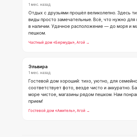
1 мес. назад
Отдых с друзьями прошёл великолепно. Здесь тих
виды просто замечательные. Всё, что нужно для
в наличии. Удачное расположение — до моря и м
пешком.
Частный дом «Бермуды»
, Агой
→
Эльвира
1 мес. назад
Гостевой дом хороший: тихо, уютно, для семейн
соответствует фото, везде чисто и аккуратно. Б
море чистое, магазины рядом пешком. Нам понра
прием!
Гостевой дом «Амитель»
, Агой
→