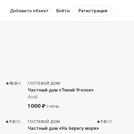
Добавить объект
Войти
Регистрация
531
м до моря
10.0
(
1
)
ГОСТЕВОЙ ДОМ
Частный дом «Тихий Уголок»
Агой
1 000
₽
/ ночь
251
м до моря
7.0
(
12
)
ГОСТЕВОЙ ДОМ
7.0
(
12
)
Частный дом «На берегу моря»