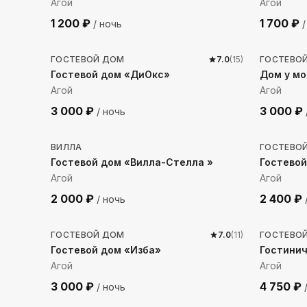
Агой
Агой
1 200
₽
1 700
₽
/ ночь
/
1229
м до моря
1609
м
ГОСТЕВОЙ ДОМ
7.0
(
15
)
ГОСТЕВО
Гостевой дом «ДиОкс»
Дом у мо
Агой
Агой
3 000
₽
3 000
₽
/ ночь
1158
м до моря
311
м 
ВИЛЛА
ГОСТЕВО
Гостевой дом «Вилла-Стелла »
Гостевой
Агой
Агой
2 000
₽
2 400
₽
/ ночь
1084
м до моря
1534
м
ГОСТЕВОЙ ДОМ
7.0
(
11
)
ГОСТЕВО
Гостевой дом «Изба»
Гостини
Агой
Агой
3 000
₽
4 750
₽
/ ночь
/
1194
м до моря
1802
м