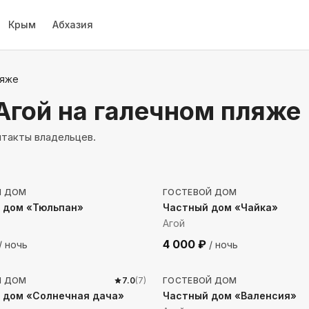
Крым
Абхазия
ляже
Агой
на галечном пляже
нтакты владельцев.
до моря
1690
м до моря
Й ДОМ
ГОСТЕВОЙ ДОМ
й дом «Тюльпан»
Частный дом «Чайка»
Агой
4 000
₽
/ ночь
/ ночь
до моря
348
м до моря
Й ДОМ
7.0
(
7
)
ГОСТЕВОЙ ДОМ
 дом «Солнечная дача»
Частный дом «Валенсия»