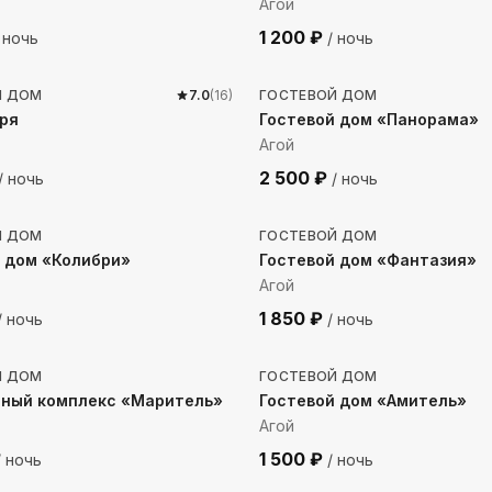
Агой
1 200
₽
 ночь
/ ночь
 до моря
1934
м до моря
Й ДОМ
7.0
(
16
)
ГОСТЕВОЙ ДОМ
ря
Гостевой дом «Панорама»
Агой
2 500
₽
/ ночь
/ ночь
до моря
1488
м до моря
Й ДОМ
ГОСТЕВОЙ ДОМ
 дом «Колибри»
Гостевой дом «Фантазия»
Агой
1 850
₽
/ ночь
/ ночь
 до моря
1336
м до моря
Й ДОМ
ГОСТЕВОЙ ДОМ
чный комплекс «Маритель»
Гостевой дом «Амитель»
Агой
1 500
₽
 ночь
/ ночь
 до моря
1115
м до моря