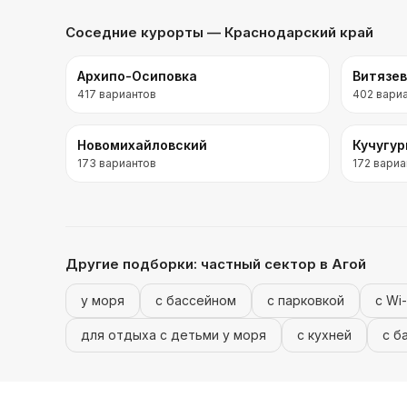
Соседние курорты
— Краснодарский край
Архипо-Осиповка
Витязе
417
вариантов
402
вари
Новомихайловский
Кучугу
173
вариантов
172
вариа
Другие подборки:
частный сектор
в Агой
у моря
с бассейном
с парковкой
с Wi-
для отдыха с детьми у моря
с кухней
с б