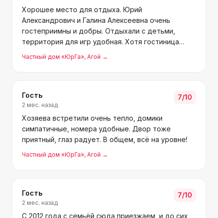
Хорошее место для отдыха. Юрий
Александрович и Галина Алексеевна очень
гостеприимны и добры. Отдыхали с детьми,
территория для игр удобная. Хотя гостиница
рядом с трассой, шума вообще не слышно.
Частный дом «ЮрГа»
, Агой
→
Особая благодарность горничной Эле за заботу!
Гость
7
/10
2 мес. назад
Хозяева встретили очень тепло, домики
симпатичные, номера удобные. Двор тоже
приятный, глаз радует. В общем, всё на уровне!
Частный дом «ЮрГа»
, Агой
→
Гость
7
/10
2 мес. назад
С 2012 года с семьёй сюда приезжаем, и до сих