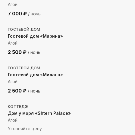
Агой
7 000
₽
/ ночь
1591
м до моря
ГОСТЕВОЙ ДОМ
Гостевой дом «Марина»
Агой
2 500
₽
/ ночь
457
м до моря
ГОСТЕВОЙ ДОМ
Гостевой дом «Милана»
Агой
2 500
₽
/ ночь
265
м до моря
КОТТЕДЖ
Дом у моря «Shtern Palace»
Агой
Уточняйте цену
1995
м до моря