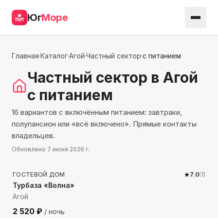
Юг
Море
Главная
·
Каталог
·
Агой
·
Частный сектор
·
с питанием
Частный сектор
в Агой
с питанием
16 вариантов с включённым питанием: завтраки,
полупансион или «всё включено». Прямые контакты
владельцев.
Обновлено
7 июня 2026 г.
142
м до моря
ГОСТЕВОЙ ДОМ
7.0
(
1
)
Турбаза «Волна»
Агой
2 520
₽
/ ночь
1690
м до моря