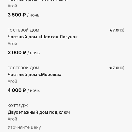
Агой
3 500
₽
/ ночь
152
м до моря
ГОСТЕВОЙ ДОМ
7.0
(
13
)
Частный дом «Шестая Лагуна»
Агой
3 000
₽
/ ночь
1872
м до моря
ГОСТЕВОЙ ДОМ
7.0
(
10
)
Частный дом «Мороша»
Агой
4 000
₽
/ ночь
1893
м до моря
КОТТЕДЖ
Двухэтажный дом под ключ
Агой
Уточняйте цену
1724
м до моря