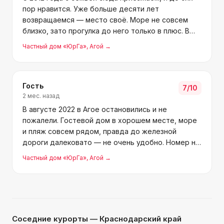
пор нравится. Уже больше десяти лет
возвращаемся — место своё. Море не совсем
близко, зато прогулка до него только в плюс. В
доме очень уютная атмосфера. Юрий
Частный дом «ЮрГа»
, Агой
→
Александрович, хозяин, отличный собеседник, с
ним всегда интересно поболтат
Гость
7
/10
2 мес. назад
В августе 2022 в Агое остановились и не
пожалели. Гостевой дом в хорошем месте, море
и пляж совсем рядом, правда до железной
дороги далековато — не очень удобно. Номер на
двоих чистый, уютный, с кондиционером,
Частный дом «ЮрГа»
, Агой
→
холодильником и телевизором. Отдельно
спасибо хочется сказать Юрию Але
Соседние курорты
— Краснодарский край