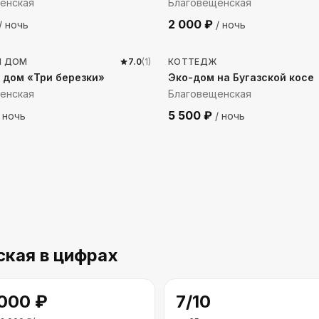
енская
Благовещенская
2 000
₽
/ ночь
/ ночь
 до моря
187
м до моря
Й ДОМ
7.0
(
1
)
КОТТЕДЖ
 дом «Три березки»
Эко-дом на Бугазской косе
енская
Благовещенская
5 500
₽
 ночь
/ ночь
ская
в цифрах
 000
₽
7
/10