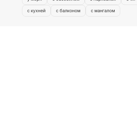
с кухней
с балконом
с мангалом