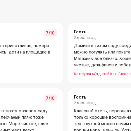
Гость
7
/10
2 мес. назад
ка приветливая, номера
Домики в тихом саду сред
ись, дети на площадке в
можно погулять или поката
Магазины все близко. Хозя
чистые, дельфинов и лебе
добираться. В ц
Коттеджи «Отдыхай Ка»
, Благо
Гость
7
/10
2 мес. назад
 в тихом розовом саду.
Классный отель, персонал
й песчаный пляж тоже
только хорошие воспоминан
ные. Море чистое, пляж
тех с кухней можно самим 
сных мест легко
порции норм, цены ок. Уют