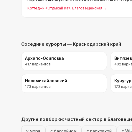
добраться.
Коттеджи «Отдыхай Ка»
, Благовещенская
→
Соседние курорты
— Краснодарский край
Архипо-Осиповка
Витязе
417
вариантов
402
вари
Новомихайловский
Кучугу
173
вариантов
172
вариа
Другие подборки:
частный сектор
в Благовещ
у моря
с бассейном
с парковкой
с Wi-