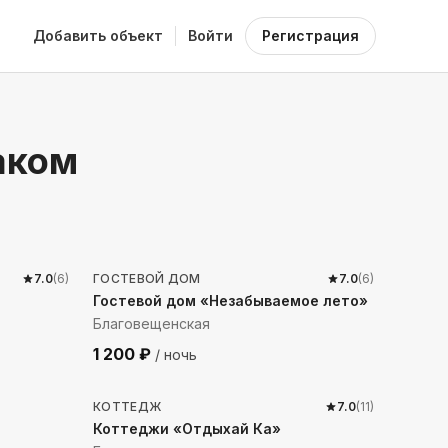
Добавить объект
Войти
Регистрация
аком
1703
м до моря
7.0
(
6
)
ГОСТЕВОЙ ДОМ
7.0
(
6
)
Гостевой дом «Незабываемое лето»
Благовещенская
1 200
₽
/ ночь
1925
м до моря
КОТТЕДЖ
7.0
(
11
)
Коттеджи «Отдыхай Ка»