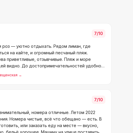
7
/10
и роз — уютно отдыхать. Рядом лиман, где
ться на кайте, и огромный песчаный пляж.
ева приветливые, отзывчивые. Пляж и море
дей видно. До достопримечательностей удобно
вещенская
→
7
/10
 внимательный, номера отличные. Летом 2022
ия. Номера чистые, всё что обещано — есть. В
готовить, или заказать еду на месте — вкусно,
но, бельё хорошее. Машину на улице поставить