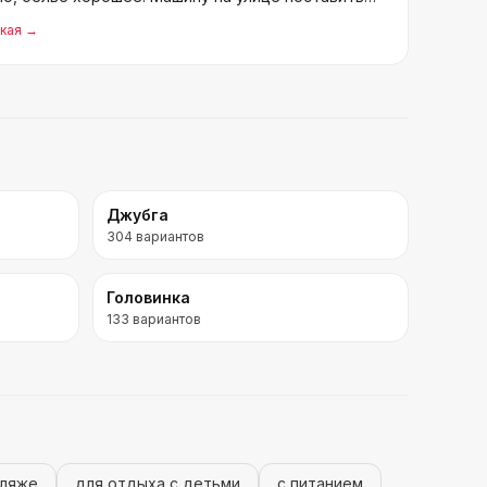
кая
→
Джубга
304
вариантов
Головинка
133
вариантов
пляже
для отдыха с детьми
с питанием