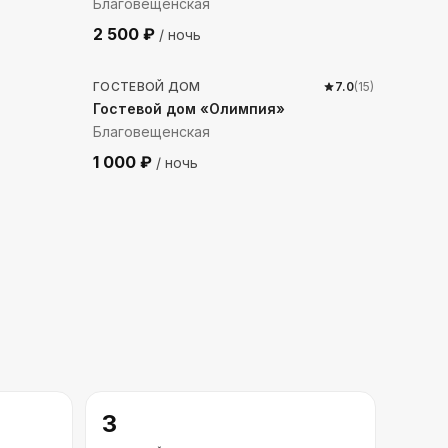
Благовещенская
2 500
₽
/ ночь
1515
м до моря
ГОСТЕВОЙ ДОМ
7.0
(
15
)
Гостевой дом «Олимпия»
Благовещенская
1 000
₽
/ ночь
3