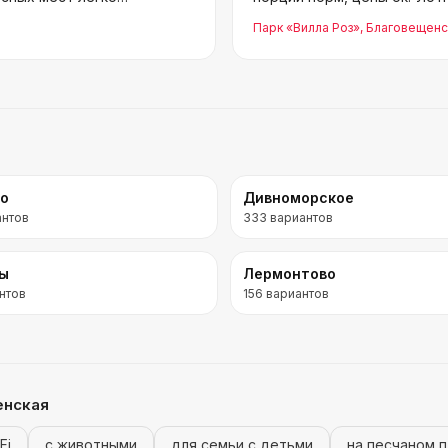
мо
Парк «Вилла Роз»
, Благовещенс
во
Дивноморское
антов
333
вариантов
ры
Лермонтово
нтов
156
вариантов
енская
Fi
с животными
для семьи с детьми
на песчаном 