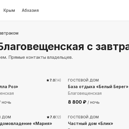
Крым
Абхазия
завтраком
 Благовещенская
с завтр
ием. Прямые контакты владельцев.
 до моря
247
м до моря
7.0
(
14
)
ГОСТЕВОЙ ДОМ
лла Роз»
База отдыха «Белый Берег»
енская
Благовещенская
8 800
₽
/ ночь
/ ночь
 до моря
1644
м до моря
Й ДОМ
7.0
(
12
)
ГОСТЕВОЙ ДОМ
 домовладение «Мария»
Частный дом «Блик»