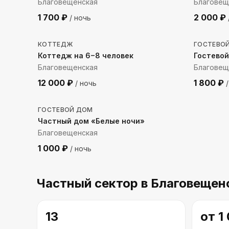
Благовещенская
Благовещ
1 700
₽
2 000
₽
/ ночь
91
м до моря
1710
м
КОТТЕДЖ
ГОСТЕВО
Коттедж на 6−8 человек
Гостевой
Благовещенская
Благовещ
12 000
₽
1 800
₽
/ ночь
/
1623
м до моря
ГОСТЕВОЙ ДОМ
Частный дом «Белые ночи»
Благовещенская
1 000
₽
/ ночь
Частный сектор
в Благовещен
13
от
1