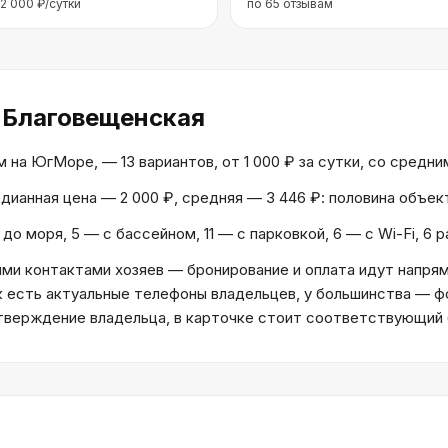
2 000
₽/сутки
по
65
отзывам
 Благовещенская
на ЮгМоре, — 13 вариантов, от 1 000 ₽ за сутки, со средним
Медианная цена — 2 000 ₽, средняя — 3 446 ₽: половина объе
до моря, 5 — с бассейном, 11 — с парковкой, 6 — с Wi-Fi, 6
и контактами хозяев — бронирование и оплата идут напрям
к есть актуальные телефоны владельцев, у большинства — ф
дтверждение владельца, в карточке стоит соответствующий