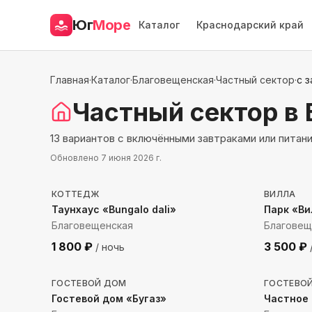
Юг
Море
Каталог
Краснодарский край
Главная
·
Каталог
·
Благовещенская
·
Частный сектор
·
с 
Частный сектор
в
13 вариантов с включёнными завтраками или питан
Обновлено
7 июня 2026 г.
1649
м до моря
1670
м
КОТТЕДЖ
ВИЛЛА
Таунхаус «Bungalo dali»
Парк «Ви
Благовещенская
Благовещ
1 800
₽
3 500
₽
/ ночь
1228
м до моря
1502
м
ГОСТЕВОЙ ДОМ
ГОСТЕВО
Гостевой дом «Бугаз»
Частное