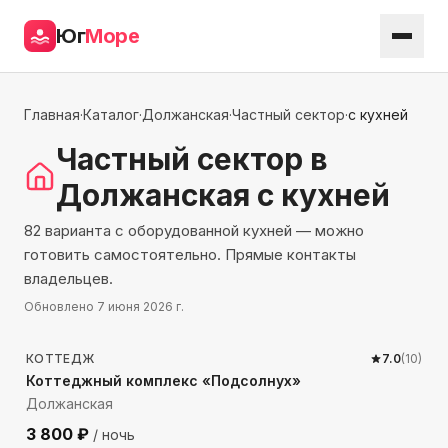
Юг
Море
Главная
·
Каталог
·
Должанская
·
Частный сектор
·
с кухней
Частный сектор
в
Должанская
с кухней
82 варианта с оборудованной кухней — можно
готовить самостоятельно. Прямые контакты
владельцев.
Обновлено
7 июня 2026 г.
802
м до моря
КОТТЕДЖ
7.0
(
10
)
Коттеджный комплекс «Подсолнух»
Должанская
3 800
₽
/ ночь
722
м до моря