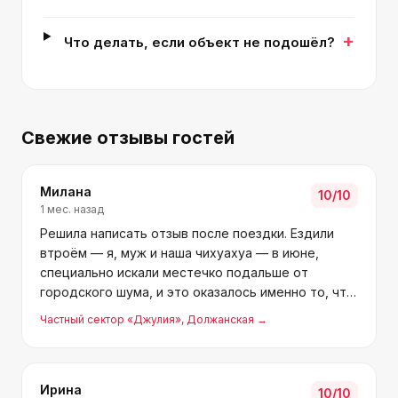
+
Что делать, если объект не подошёл?
Свежие отзывы гостей
Милана
10
/10
1 мес. назад
Решила написать отзыв после поездки. Ездили
втроём — я, муж и наша чихуахуа — в июне,
специально искали местечко подальше от
городского шума, и это оказалось именно то, что
нужно. Расположение просто супер, всё
Частный сектор «Джулия»
, Должанская
→
необходимое буквально под рукой, до пляжа
топать минут 15. Номер чист
Ирина
10
/10