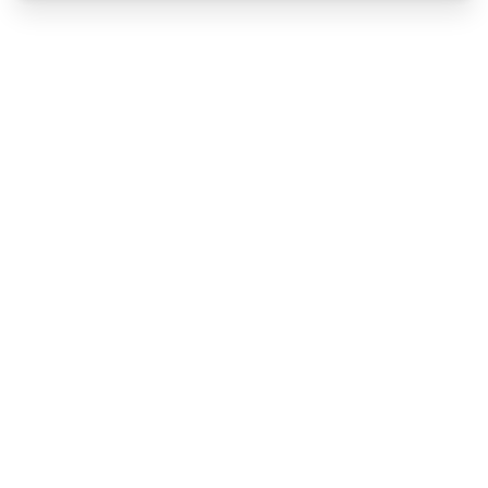
Юг
Море
Каталог жилья у моря в России, Крыму и Абхазии. Без
посредников — напрямую от владельцев.
Жильё