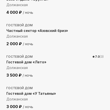
Должанская
4 000
₽
/ ночь
517
м до моря
ГОСТЕВОЙ ДОМ
Частный сектор «Азовский бриз»
Должанская
2 000
₽
/ ночь
2034
м до моря
ГОСТЕВОЙ ДОМ
7.0
(
3
)
Гостевой дом «Лето»
Должанская
3 500
₽
/ ночь
1143
м до моря
ГОСТЕВОЙ ДОМ
Гостевой дом «У Татьяны»
Должанская
3 000
₽
/ ночь
438
м до моря