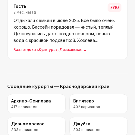
Гость
7
/10
2 мес. назад
Отдыхали семьей в июле 2025. Все было очень
хорошо. Бассейн порадовал — чистый, теплый.
Дети купались даже поздно вечером, ночью
вода с красивой подсветкой. Хозяева
доброжелательные, приветливо встретили, все
База отдыха «Культура»
, Должанская
→
объяснили. Территорию ухаживают, бассейн
чистят. Отдыхали в основном се
Соседние курорты
— Краснодарский край
Архипо-Осиповка
Витязево
417
вариантов
402
вариантов
Дивноморское
Джубга
333
вариантов
304
вариантов