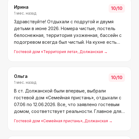
Ирина
10
/10
1 мес. назад
Здравствуйте! Отдыхали с подругой и двумя
детьми в июне 2026. Номера чистые, постель
белоснежная, территория ухоженная, бассейн с
подогревом всегда был чистый. На кухне есть
всё нужное, что особенно важно, когда
Гостевой дом «Территория лета»
, Должанская
→
отдыхаешь с детьми — можно спокойно
приготовить свежую еду. Для гост
Ольга
10
/10
1 мес. назад
В ст. Должанской были впервые, выбрали
гостевой дом «Семейная пристань», отдыхали с
07.06 по 12.06.2026. Все, что заявлено гостевым
домом, соответствует реальности. Главное для
нас - чистота и порядок в домиках и на
Гостевой дом «Семейная пристань»
, Должанская
→
территории базы. Бассейн просто кайф: чистый и
теплый. Еще отмеч