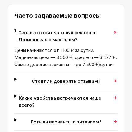
Часто задаваемые вопросы
+
Сколько стоит частный сектор в
Должанская с мангалом?
Цены начинаются от 1 100 ₽ за сутки.
Медианная цена — 3 500 ₽, средняя — 3 477 ₽.
Самые дорогие варианты — до 7 500 ₽/сутки.
+
Стоит ли доверять отзывам?
+
Какие удобства встречаются чаще
всего?
+
Есть ли варианты с питанием?