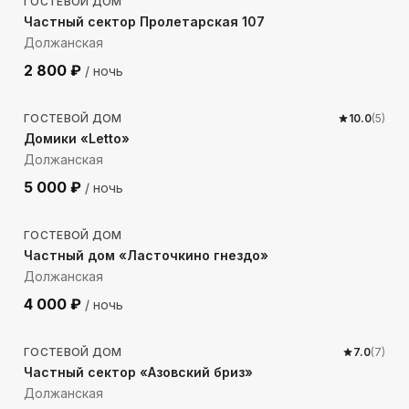
ГОСТЕВОЙ ДОМ
Частный сектор Пролетарская 107
Должанская
2 800
₽
/ ночь
987
м до моря
ГОСТЕВОЙ ДОМ
10.0
(
5
)
Домики «Letto»
Должанская
5 000
₽
/ ночь
166
м до моря
ГОСТЕВОЙ ДОМ
Частный дом «Ласточкино гнездо»
Должанская
4 000
₽
/ ночь
965
м до моря
ГОСТЕВОЙ ДОМ
7.0
(
7
)
Частный сектор «Азовский бриз»
Должанская