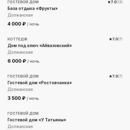
ГОСТЕВОЙ ДОМ
7.0
(
13
)
База отдыха «Фрукты»
Должанская
4 000
₽
/ ночь
517
м до моря
КОТТЕДЖ
7.0
(
7
)
Дом под ключ «Айвазовский»
Должанская
6 000
₽
/ ночь
945
м до моря
ГОСТЕВОЙ ДОМ
7.0
(
7
)
Гостевой дом «Ростовчанка»
Должанская
3 500
₽
/ ночь
1143
м до моря
ГОСТЕВОЙ ДОМ
Гостевой дом «У Татьяны»
Должанская