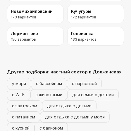
Новомихайловский
Кучугуры
173
вариантов
172
вариантов
Лермонтово
Головинка
156
вариантов
133
вариантов
Другие подборки:
частный сектор
в Должанская
у моря
с бассейном
с парковкой
с Wi-Fi
с животными
для семьи с детьми
с завтраком
для отдыха с детьми
с питанием
для отдыха с детьми у моря
с кухней
с балконом