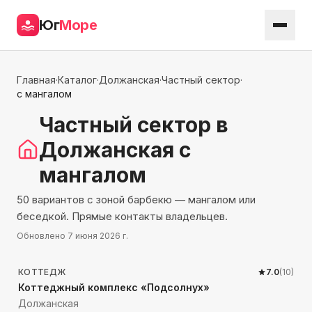
Юг
Море
Главная
·
Каталог
·
Должанская
·
Частный сектор
·
с мангалом
Частный сектор
в
Должанская
с
мангалом
50 вариантов с зоной барбекю — мангалом или
беседкой. Прямые контакты владельцев.
Обновлено
7 июня 2026 г.
802
м до моря
КОТТЕДЖ
7.0
(
10
)
Коттеджный комплекс «Подсолнух»
Должанская