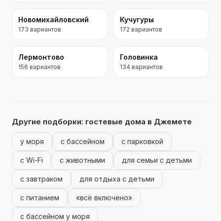
Новомихайловский
Кучугуры
173
вариантов
172
вариантов
Лермонтово
Головинка
156
вариантов
134
вариантов
Другие подборки:
гостевые дома
в Джемете
у моря
с бассейном
с парковкой
с Wi-Fi
с животными
для семьи с детьми
с завтраком
для отдыха с детьми
с питанием
«всё включено»
с бассейном у моря