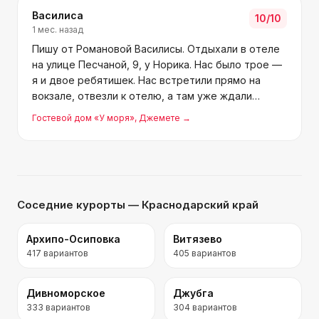
Василиса
10
/10
1 мес. назад
Пишу от Романовой Василисы. Отдыхали в отеле
на улице Песчаной, 9, у Норика. Нас было трое —
я и двое ребятишек. Нас встретили прямо на
вокзале, отвезли к отелю, а там уже ждали
добрые женщины Анна и Валентина, проводили в
Гостевой дом «У моря»
, Джемете
→
номер. Нам всё очень понравилось. По плану
должны были жи
Соседние курорты
— Краснодарский край
Архипо-Осиповка
Витязево
417
вариантов
405
вариантов
Дивноморское
Джубга
333
вариантов
304
вариантов