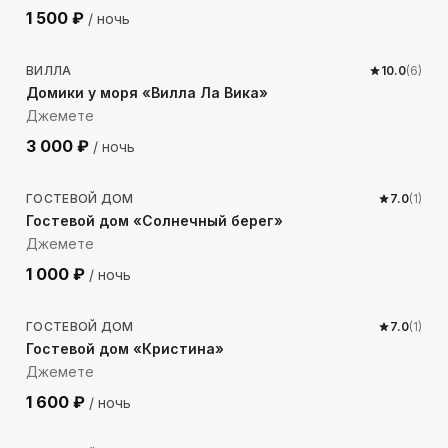
1 500
₽
/ ночь
1086
м до моря
ВИЛЛА
10.0
(
6
)
Домики у моря «Вилла Ла Вика»
Джемете
3 000
₽
/ ночь
ГОСТЕВОЙ ДОМ
7.0
(
1
)
Гостевой дом «Солнечный берег»
Джемете
1 000
₽
/ ночь
476
м до моря
ГОСТЕВОЙ ДОМ
7.0
(
1
)
Гостевой дом «Кристина»
Джемете
1 600
₽
/ ночь
302
м до моря