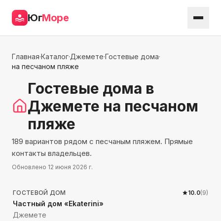
Юг
Море
Главная
·
Каталог
·
Джемете
·
Гостевые дома
·
на песчаном пляже
Гостевые дома
в
Джемете
на песчаном
пляже
189 вариантов рядом с песчаным пляжем. Прямые
контакты владельцев.
Обновлено
12 июня 2026 г.
988
м до моря
ГОСТЕВОЙ ДОМ
10.0
(
9
)
Частный дом «Ekaterini»
Джемете