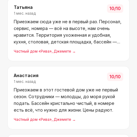
Татьяна
10
/10
1 мес. назад
Приезжаем сюда уже не в первый раз. Персонал,
сервис, номера — всё на высоте, нам очень
нравится. Территория ухоженная и удобная,
кухня, столовая, детская площадка, бассейн —
всё радует. В номерах удобно, атмосфера
Частный дом «Рива»
, Джемете
→
приятная, обстановка комфортная. Спасибо за
прекрасный отдых. Над
Анастасия
10
/10
1 мес. назад
Приезжаем в этот гостевой дом уже не первый
сезон. Сотрудники — молодцы, до моря рукой
подать. Бассейн кристально чистый, в номере
есть всё, что нужно для жизни. Цены радуют.
Частный дом «Рива»
, Джемете
→