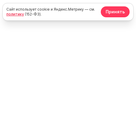
Сайт использует cookie и Яндекс.Метрику — см.
Принять
политику
(152-ФЗ).
Юг
Море
Каталог жилья у моря в России, Крыму и Абхазии. Без
посредников — напрямую от владельцев.