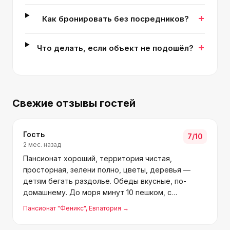
+
Как бронировать без посредников?
+
Что делать, если объект не подошёл?
Свежие отзывы гостей
Гость
7
/10
2 мес. назад
Пансионат хороший, территория чистая,
просторная, зелени полно, цветы, деревья —
детям бегать раздолье. Обеды вкусные, по-
домашнему. До моря минут 10 пешком, с
малышами дольше, но мы уже привыкли. Поселок
Пансионат "Феникс"
, Евпатория
→
спокойный, для тех кто хочет тишины и отдыха —
то что надо. До Евпатории 20