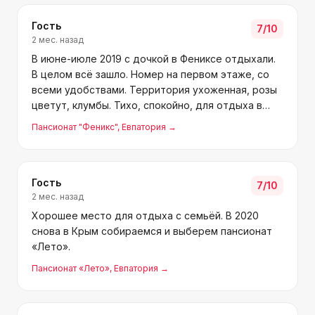
Гость
7
/10
2 мес. назад
В июне-июле 2019 с дочкой в Фениксе отдыхали.
В целом всё зашло. Номер на первом этаже, со
всеми удобствами. Территория ухоженная, розы
цветут, клумбы. Тихо, спокойно, для отдыха в
самый раз. До пляжа чуть дальше, зато вечером
Пансионат "Феникс"
, Евпатория
→
тишина — с ребёнком это бесценно. Наталья
встретила п
Гость
7
/10
2 мес. назад
Хорошее место для отдыха с семьёй. В 2020
снова в Крым собираемся и выберем пансионат
«Лето».
Пансионат «Лето»
, Евпатория
→