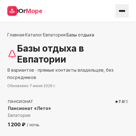
Юг
Море
Главная
·
Каталог
·
Евпатория
·
Базы отдыха
Базы отдыха
в
Евпатории
8 вариантов · прямые контакты владельцев, без
посредников
Обновлено
7 июня 2026 г.
880
м до моря
ПАНСИОНАТ
7.0
(
1
)
Пансионат «Лето»
Евпатория
1 200
₽
/ ночь
700
м до моря