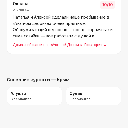
Оксана
10
/10
5 г. назад
Наталья и Алексей сделали наше пребывание в
«Уютном дворике» очень приятным.
Обслуживающий персонал — повар, горничные и
сама хозяйка — все работали с душой и
вниманием. Нас радушно встречали и провожали,
Домашний пансионат «Уютный Дворик»
, Евпатория
→
уровень услуг был на высоте. Наталья заботится
о том, чтобы соблюдались все
Соседние курорты
— Крым
Алушта
Судак
6
вариантов
6
вариантов