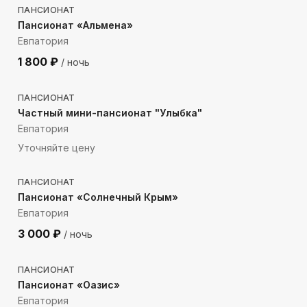
ПАНСИОНАТ
Пансионат «Альмена»
Евпатория
1 800
₽
/ ночь
134
м до моря
ПАНСИОНАТ
Частный мини-пансионат "Улыбка"
Евпатория
Уточняйте цену
602
м до моря
ПАНСИОНАТ
Пансионат «Солнечный Крым»
Евпатория
3 000
₽
/ ночь
40
м до моря
ПАНСИОНАТ
Пансионат «Оазис»
Евпатория