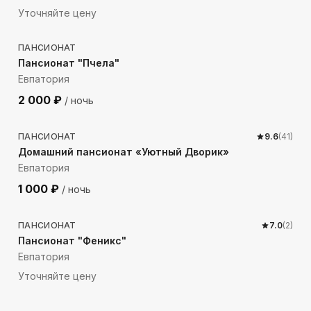
Уточняйте цену
431
м до моря
ПАНСИОНАТ
Пансионат "Пчела"
Евпатория
2 000
₽
/ ночь
877
м до моря
ПАНСИОНАТ
9.6
(
41
)
Домашний пансионат «Уютный Дворик»
Евпатория
1 000
₽
/ ночь
764
м до моря
ПАНСИОНАТ
7.0
(
2
)
Пансионат "Феникс"
Евпатория
Уточняйте цену