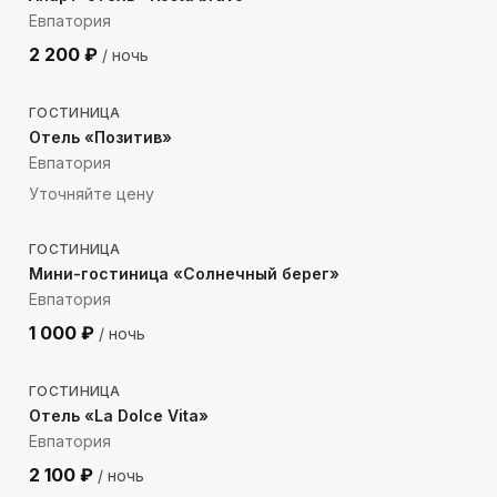
Евпатория
2 200
₽
/ ночь
999
м до моря
ГОСТИНИЦА
Отель «Позитив»
Евпатория
Уточняйте цену
473
м до моря
ГОСТИНИЦА
Мини-гостиница «Солнечный берег»
Евпатория
1 000
₽
/ ночь
246
м до моря
ГОСТИНИЦА
Отель «La Dolce Vita»
Евпатория
2 100
₽
/ ночь
2909
м до моря