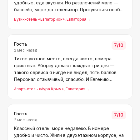
удобные, еда вкусная. Но развлечений мало —
бассейн, море да телевизор. Прогуляться особо
негде. Экскурсии выручают, но в жару не каждый
Бутик-отель «Евпаторион»
, Евпатория
→
на целый день поедет.
Гость
7
/10
2 мес. назад
Тихое уютное место, всегда чисто, номера
приятные. Уборку делают каждые три дня —
такого сервиса я нигде не видел, пять баллов.
Персонал отзывчивый, спасибо. И Евгению
отдельное спасибо за такое шикарное место —
Апарт-отель «Аура Крым»
, Евпатория
→
отдохнули просто отлично. В следующем году
обязательно приеду.
Гость
7
/10
2 мес. назад
Классный отель, море недалеко. В номере
удобно и чисто. Жили в двухэтажном корпусе, на