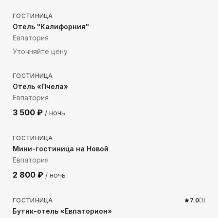
ГОСТИНИЦА
Отель "Калифорния"
Евпатория
Уточняйте цену
383
м до моря
ГОСТИНИЦА
Отель «Пчела»
Евпатория
3 500
₽
/ ночь
722
м до моря
ГОСТИНИЦА
Мини-гостиница на Новой
Евпатория
2 800
₽
/ ночь
527
м до моря
ГОСТИНИЦА
7.0
(
1
)
Бутик-отель «Евпаторион»