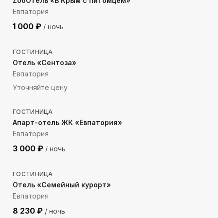
ZooОтель «В Крым c питомцем»
Евпатория
1 000
₽
/ ночь
2963
м до моря
ГОСТИНИЦА
Отель «Сентоза»
Евпатория
Уточняйте цену
2822
м до моря
ГОСТИНИЦА
Апарт-отель ЖК «Евпатория»
Евпатория
3 000
₽
/ ночь
305
м до моря
ГОСТИНИЦА
Отель «Семейный курорт»
Евпатория
8 230
₽
/ ночь
141
м до моря