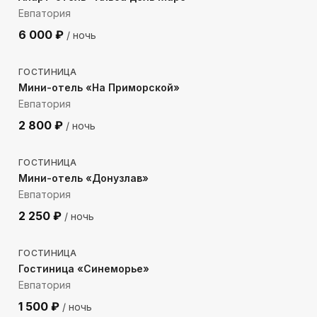
Евпатория
6 000
₽
/ ночь
261
м до моря
ГОСТИНИЦА
Мини-отель «На Приморской»
Евпатория
2 800
₽
/ ночь
45
м до моря
ГОСТИНИЦА
Мини-отель «Донузлав»
Евпатория
2 250
₽
/ ночь
812
м до моря
ГОСТИНИЦА
Гостиница «Синеморье»
Евпатория
1 500
₽
/ ночь
1559
м до моря