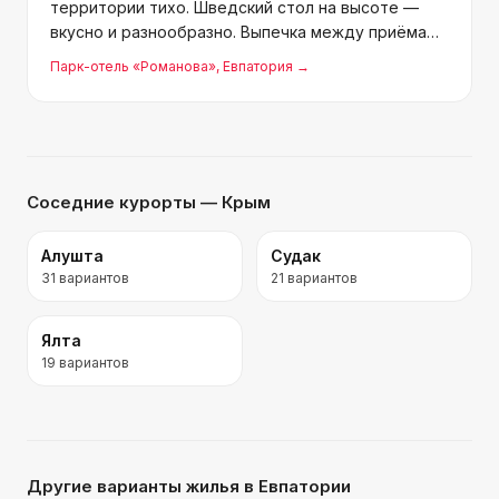
территории тихо. Шведский стол на высоте —
вкусно и разнообразно. Выпечка между приёмами
пищи зашла на ура. Бассейн хороший, хоть и
Парк-отель «Романова»
, Евпатория
→
небольшой. Персонал весь дружелюбный. Три
дня были, а уже хоч
Соседние курорты
— Крым
Алушта
Судак
31
вариантов
21
вариантов
Ялта
19
вариантов
Другие варианты жилья
в Евпатории