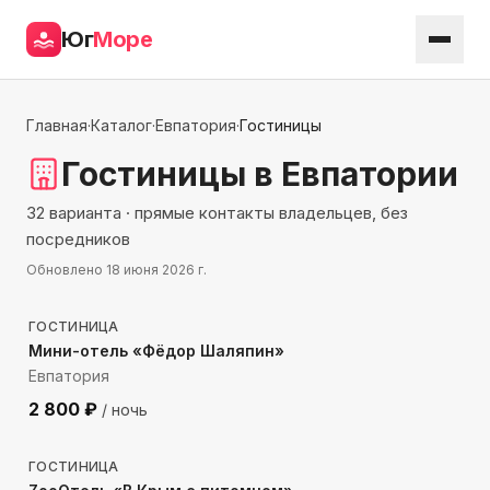
Юг
Море
Главная
·
Каталог
·
Евпатория
·
Гостиницы
Гостиницы
в Евпатории
32 варианта · прямые контакты владельцев, без
посредников
Обновлено
18 июня 2026 г.
527
м до моря
ГОСТИНИЦА
Мини-отель «Фёдор Шаляпин»
Евпатория
2 800
₽
/ ночь
1584
м до моря
ГОСТИНИЦА