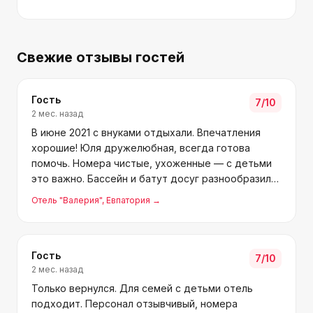
Свежие отзывы гостей
Гость
7
/10
2 мес. назад
В июне 2021 с внуками отдыхали. Впечатления
хорошие! Юля дружелюбная, всегда готова
помочь. Номера чистые, ухоженные — с детьми
это важно. Бассейн и батут досуг разнообразили,
кафе и столовая совсем рядом.
Отель "Валерия"
, Евпатория
→
Гость
7
/10
2 мес. назад
Только вернулся. Для семей с детьми отель
подходит. Персонал отзывчивый, номера