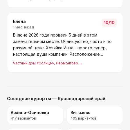
понравилось, не хотелось уезжать. Обязательно
вернёмся!
Елена
10
/10
1 мес. назад
В июне 2026 года провели 5 дней в этом
замечательном месте. Очень уютно, чисто и по
разумной цене. Хозяйка Инна - просто супер,
настоящая душа компании. Расположение
шикарное, до центрального пляжа всего пара
Частный дом «Солнце»
, Лермонтово
→
минут, около 350 метров. Вокруг много магазинов
и кафе, а на пляже есть
Соседние курорты
— Краснодарский край
Архипо-Осиповка
Витязево
417
вариантов
405
вариантов