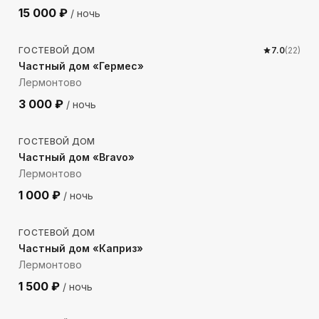
15 000
₽
/ ночь
232
м до моря
ГОСТЕВОЙ ДОМ
7.0
(
22
)
Частный дом «Гермес»
Лермонтово
3 000
₽
/ ночь
1302
м до моря
ГОСТЕВОЙ ДОМ
Частный дом «Bravo»
Лермонтово
1 000
₽
/ ночь
221
м до моря
ГОСТЕВОЙ ДОМ
Частный дом «Каприз»
Лермонтово
1 500
₽
/ ночь
378
м до моря