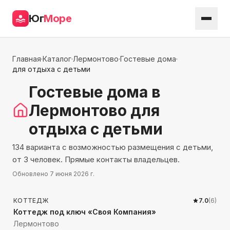
Юг
Море
Главная
·
Каталог
·
Лермонтово
·
Гостевые дома
·
для отдыха с детьми
Гостевые дома
в
Лермонтово
для
отдыха с детьми
134 варианта с возможностью размещения с детьми,
от 3 человек. Прямые контакты владельцев.
Обновлено
7 июня 2026 г.
3279
м до моря
КОТТЕДЖ
7.0
(
6
)
Коттедж под ключ «Своя Компания»
Лермонтово