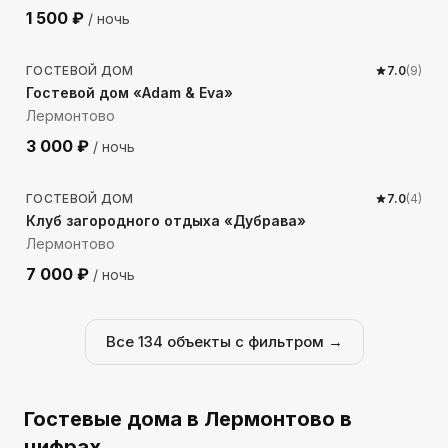
1 500
₽
/ ночь
989
м до моря
ГОСТЕВОЙ ДОМ
7.0
(
9
)
Гостевой дом «Adam & Eva»
Лермонтово
3 000
₽
/ ночь
5065
м до моря
ГОСТЕВОЙ ДОМ
7.0
(
4
)
Клуб загородного отдыха «Дубрава»
Лермонтово
7 000
₽
/ ночь
Все
134
объекты с фильтром →
Гостевые дома
в Лермонтово
в
цифрах