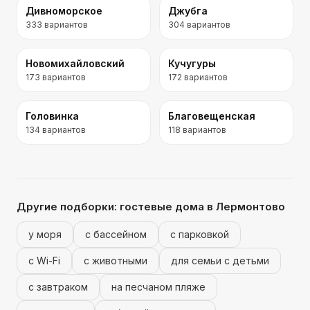
Дивноморское
Джубга
333
вариантов
304
вариантов
Новомихайловский
Кучугуры
173
вариантов
172
вариантов
Головинка
Благовещенская
134
вариантов
118
вариантов
Другие подборки:
гостевые дома
в Лермонтово
у моря
с бассейном
с парковкой
с Wi-Fi
с животными
для семьи с детьми
с завтраком
на песчаном пляже