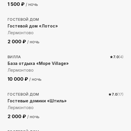
1 500
₽
/ ночь
173
м до моря
ГОСТЕВОЙ ДОМ
Гостевой дом «Лотос»
Лермонтово
2 000
₽
/ ночь
198
м до моря
ВИЛЛА
7.0
(
4
)
База отдыха «Море Village»
Лермонтово
10 000
₽
/ ночь
153
м до моря
ГОСТЕВОЙ ДОМ
7.0
(
17
)
Гостевые домики «Штиль»
Лермонтово
2 000
₽
/ ночь
283
м до моря