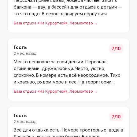
Персонал приветливый, номера чистые. Закат с
балкона — вау, а бассейн для отдыха с детьми —
то что надо. В сезон планируем вернуться.
База отдыха «На Курортной»
, Лермонтово
→
Гость
7
/10
2 мес. назад
Место неплохое за свои деньги. Персонал
отзывчивый, дружелюбный. Чисто, уютно,
спокойно. В номере есть всё необходимое. Тихо
и красиво, рядом море и лес. На территории
кухня, бассейн, мангал. Спасибо команде за
База отдыха «На Курортной»
, Лермонтово
→
комфортный отдых!
Гость
7
/10
2 мес. назад
Всё для отдыха есть. Номера просторные, вода в
бассейне чистая, море близко. В целом