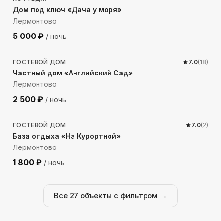
Дом под ключ «Дача у моря»
Лермонтово
5 000
₽
/ ночь
297
м до моря
ГОСТЕВОЙ ДОМ
7.0
(
18
)
Частный дом «Английский Сад»
Лермонтово
2 500
₽
/ ночь
157
м до моря
ГОСТЕВОЙ ДОМ
7.0
(
2
)
База отдыха «На Курортной»
Лермонтово
1 800
₽
/ ночь
Все
27
объекты с фильтром →