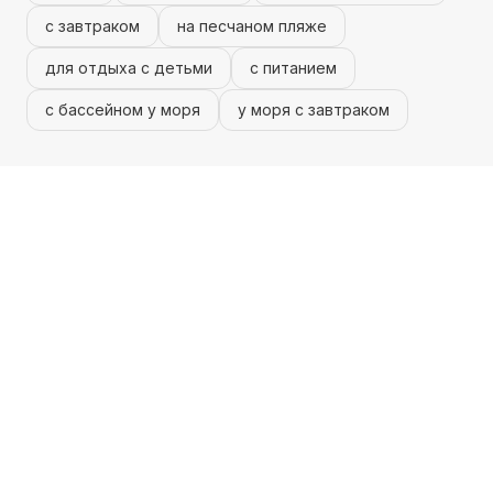
с завтраком
на песчаном пляже
для отдыха с детьми
с питанием
с бассейном у моря
у моря с завтраком