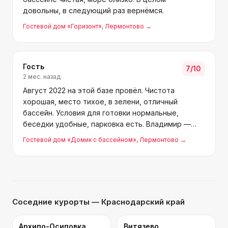
довольны, в следующий раз вернёмся.
Гостевой дом «Горизонт»
, Лермонтово
→
Гость
7
/10
2 мес. назад
Август 2022 на этой базе провёл. Чистота
хорошая, место тихое, в зелени, отличный
бассейн. Условия для готовки нормальные,
беседки удобные, парковка есть. Владимир —
дружелюбный и честный человек. До моря 10
Гостевой дом «Домик с бассейном»
, Лермонтово
→
минут пешком. Рекомендую!
Соседние курорты
— Краснодарский край
Архипо-Осиповка
Витязево