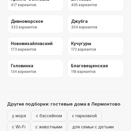
417
вариантов
405
вариантов
Дивноморское
Джубга
333
вариантов
304
вариантов
Новомихайловский
Кучугуры
173
вариантов
172
вариантов
Головинка
Благовещенская
134
вариантов
118
вариантов
Другие подборки:
гостевые дома
в Лермонтово
у моря
с бассейном
с парковкой
с Wi-Fi
с животными
для семьи с детьми