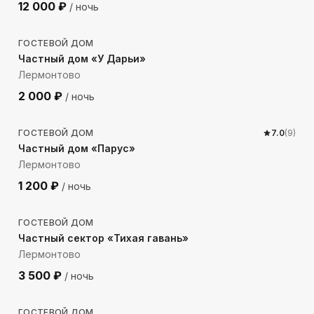
12 000
₽
/ ночь
135
м до моря
ГОСТЕВОЙ ДОМ
Частный дом «У Дарьи»
Лермонтово
2 000
₽
/ ночь
159
м до моря
ГОСТЕВОЙ ДОМ
7.0
(
9
)
Частный дом «Парус»
Лермонтово
1 200
₽
/ ночь
152
м до моря
ГОСТЕВОЙ ДОМ
Частный сектор «Тихая гавань»
Лермонтово
3 500
₽
/ ночь
97
м до моря
ГОСТЕВОЙ ДОМ