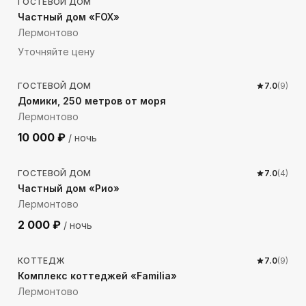
ГОСТЕВОЙ ДОМ
Частный дом «FOX»
Лермонтово
Уточняйте цену
283
м до моря
ГОСТЕВОЙ ДОМ
7.0
(
9
)
Домики, 250 метров от моря
Лермонтово
10 000
₽
/ ночь
298
м до моря
ГОСТЕВОЙ ДОМ
7.0
(
4
)
Частный дом «Рио»
Лермонтово
2 000
₽
/ ночь
251
м до моря
КОТТЕДЖ
7.0
(
9
)
Комплекс коттеджей «Familia»
Лермонтово