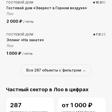
ГОСТЕВОЙ ДОМ
10.0
(
5
)
Гостевой дом «Эверест в Горном воздухе»
Лоо
2 000
₽
/ ночь
35
м до моря
ГОСТЕВОЙ ДОМ
7.5
(
31
)
Эллинг «На закате»
Лоо
1 000
₽
/ ночь
Все
287
объекты с фильтром →
Частный сектор
в Лоо
в цифрах
287
от
1 000
₽