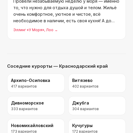
Провели незабываемую неделю у моря — именно
то, что нужно для отдыха душой и телом. Жильё
очень комфортное, уютное и чистое, всё
необходимое в наличии, есть своя кухня! А до
пляжа пара шагов, море прямо под окном.
Эллинг «У Моря»
, Лоо
→
Особенно впечатлили закаты — каждый вечер как
картина! Катание на
Соседние курорты
— Краснодарский край
Архипо-Осиповка
Витязево
417
вариантов
402
вариантов
Дивноморское
Джубга
333
вариантов
304
вариантов
Новомихайловский
Кучугуры
173
вариантов
172
вариантов