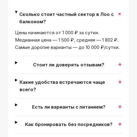
+
Сколько стоит частный сектор в Лоо с
балконом?
Цены начинаются от 1 000 ₽ за сутки.
Медианная цена — 1 500 ₽, средняя — 1 802 ₽.
Самые дорогие варианты — до 10 000 ₽/сутки.
+
Стоит ли доверять отзывам?
+
Какие удобства встречаются чаще
всего?
+
Есть ли варианты с питанием?
+
Как бронировать без посредников?