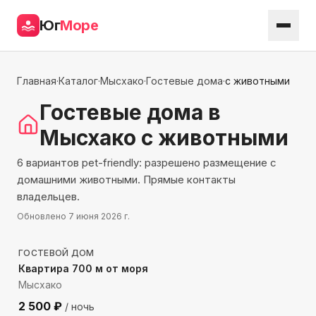
Юг
Море
Главная
·
Каталог
·
Мысхако
·
Гостевые дома
·
с животными
Гостевые дома
в
Мысхако
с животными
6 вариантов pet-friendly: разрешено размещение с
домашними животными. Прямые контакты
владельцев.
Обновлено
7 июня 2026 г.
732
м до моря
ГОСТЕВОЙ ДОМ
Квартира 700 м от моря
Мысхако
2 500
₽
/ ночь
730
м до моря