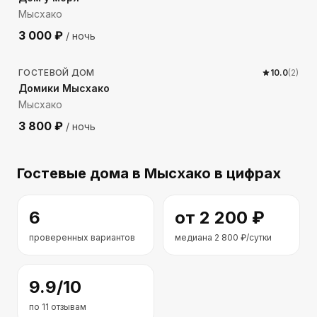
Мысхако
3 000
₽
/ ночь
298
м до моря
ГОСТЕВОЙ ДОМ
10.0
(
2
)
Домики Мысхако
Мысхако
3 800
₽
/ ночь
Гостевые дома
в Мысхако
в цифрах
6
от
2 200
₽
проверенных вариантов
медиана
2 800
₽/сутки
9.9
/10
по
11
отзывам