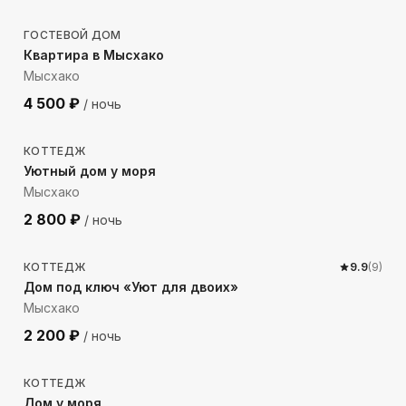
ГОСТЕВОЙ ДОМ
Квартира в Мысхако
Мысхако
4 500
₽
/ ночь
893
м до моря
КОТТЕДЖ
Уютный дом у моря
Мысхако
2 800
₽
/ ночь
1245
м до моря
КОТТЕДЖ
9.9
(
9
)
Дом под ключ «Уют для двоих»
Мысхако
2 200
₽
/ ночь
346
м до моря
КОТТЕДЖ
Дом у моря