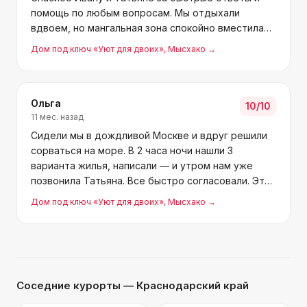
помощь по любым вопросам. Мы отдыхали
вдвоем, но мангальная зона спокойно вместила
бы и большую компанию. Домик очень уютный и
Дом под ключ «Уют для двоих»
, Мысхако
→
милый, обязательно приедем еще.
Ольга
10
/10
11 мес. назад
Сидели мы в дождливой Москве и вдруг решили
сорваться на море. В 2 часа ночи нашли 3
варианта жилья, написали — и утром нам уже
позвонила Татьяна. Все быстро согласовали. Это
была наша первая поездка на автобусе, в
Дом под ключ «Уют для двоих»
, Мысхако
→
Новороссийске нас встретил Иван, по пути
устроил небольшую экскур
Соседние курорты
— Краснодарский край