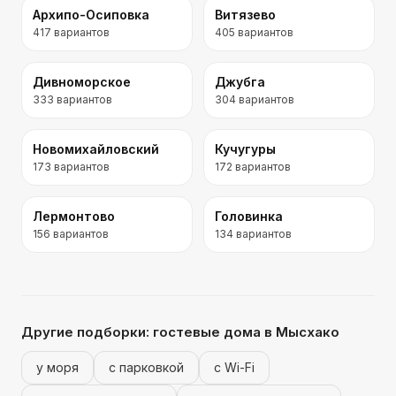
Архипо-Осиповка
Витязево
417
вариантов
405
вариантов
Дивноморское
Джубга
333
вариантов
304
вариантов
Новомихайловский
Кучугуры
173
вариантов
172
вариантов
Лермонтово
Головинка
156
вариантов
134
вариантов
Другие подборки:
гостевые дома
в Мысхако
у моря
с парковкой
с Wi-Fi