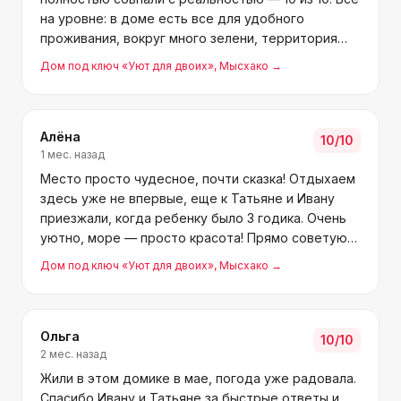
на уровне: в доме есть все для удобного
проживания, вокруг много зелени, территория
очень красивая и ухоженная. Хозяева
Дом под ключ «Уют для двоих»
, Мысхако
→
отзывчивые, на любой вопрос или просьбу
отвечали сразу. Еще угощали се
Алёна
10
/10
1 мес. назад
Место просто чудесное, почти сказка! Отдыхаем
здесь уже не впервые, еще к Татьяне и Ивану
приезжали, когда ребенку было 3 годика. Очень
уютно, море — просто красота! Прямо советую
здесь остановиться и спокойно отдохнуть.
Дом под ключ «Уют для двоих»
, Мысхако
→
Рядом есть магазины и все, что нужно для
отдыха. Хозяйка Та
Ольга
10
/10
2 мес. назад
Жили в этом домике в мае, погода уже радовала.
Спасибо Ивану и Татьяне за быстрые ответы и