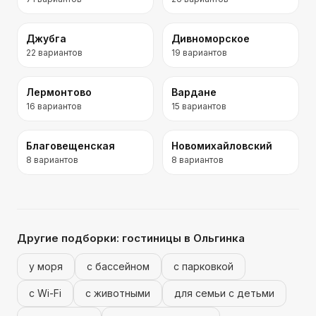
Джубга
Дивноморское
22
вариантов
19
вариантов
Лермонтово
Вардане
16
вариантов
15
вариантов
Благовещенская
Новомихайловский
8
вариантов
8
вариантов
Другие подборки:
гостиницы
в Ольгинка
у моря
с бассейном
с парковкой
с Wi-Fi
с животными
для семьи с детьми