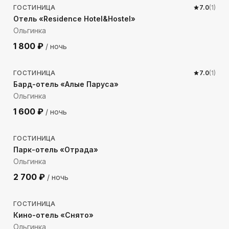
ГОСТИНИЦА
7.0
(
1
)
Отель «Residence Hotel&Hostel»
Ольгинка
1 800
₽
/ ночь
1420
м до моря
ГОСТИНИЦА
7.0
(
1
)
Бард-отель «Алые Паруса»
Ольгинка
1 600
₽
/ ночь
2578
м до моря
ГОСТИНИЦА
Парк-отель «Отрада»
Ольгинка
2 700
₽
/ ночь
986
м до моря
ГОСТИНИЦА
Кино-отель «Снято»
Ольгинка