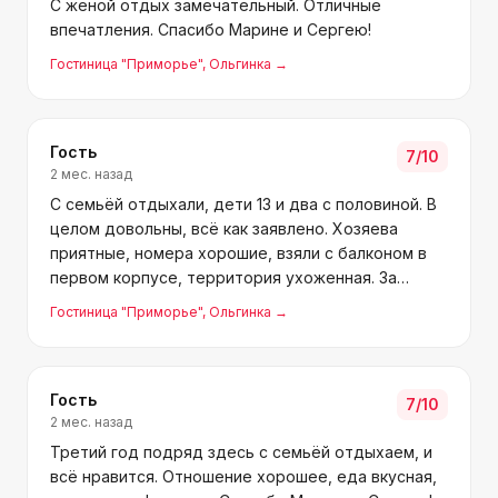
С женой отдых замечательный. Отличные
впечатления. Спасибо Марине и Сергею!
Гостиница "Приморье"
, Ольгинка
→
Гость
7
/10
2 мес. назад
С семьёй отдыхали, дети 13 и два с половиной. В
целом довольны, всё как заявлено. Хозяева
приятные, номера хорошие, взяли с балконом в
первом корпусе, территория ухоженная. За
детей не переживаем, старший с друзьями в
Гостиница "Приморье"
, Ольгинка
→
Орбиту гулял. До моря близко. Кормят вкусно и
разнообразно — п
Гость
7
/10
2 мес. назад
Третий год подряд здесь с семьёй отдыхаем, и
всё нравится. Отношение хорошее, еда вкусная,