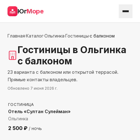
Юг
Море
Главная
·
Каталог
·
Ольгинка
·
Гостиницы
·
с балконом
Гостиницы
в Ольгинка
с балконом
23 варианта с балконом или открытой террасой.
Прямые контакты владельцев.
Обновлено
7 июня 2026 г.
546
м до моря
ГОСТИНИЦА
Отель «Султан Сулейман»
Ольгинка
2 500
₽
/ ночь
35
м до моря