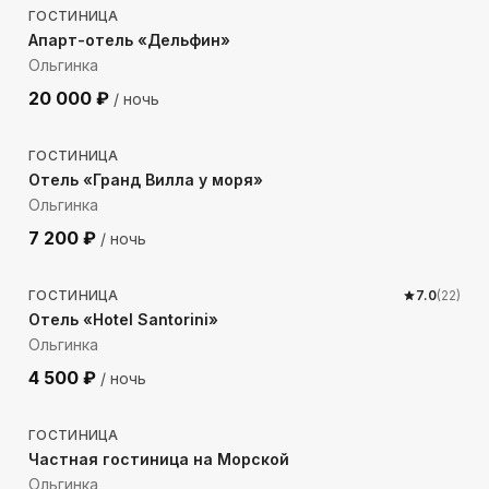
ГОСТИНИЦА
Апарт-отель «Дельфин»
Ольгинка
20 000
₽
/ ночь
92
м до моря
ГОСТИНИЦА
Отель «Гранд Вилла у моря»
Ольгинка
7 200
₽
/ ночь
178
м до моря
ГОСТИНИЦА
7.0
(
22
)
Отель «Hotel Santorini»
Ольгинка
4 500
₽
/ ночь
421
м до моря
ГОСТИНИЦА
Частная гостиница на Морской
Ольгинка