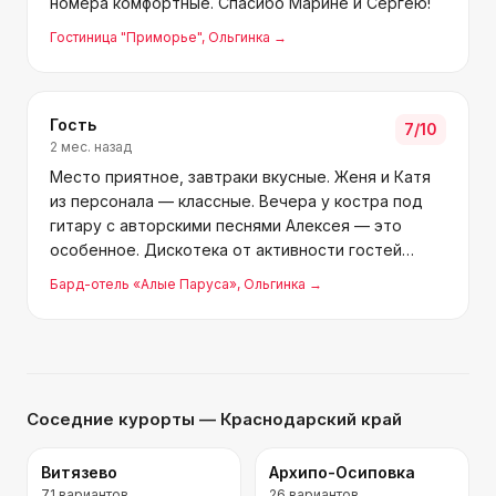
номера комфортные. Спасибо Марине и Сергею!
Гостиница "Приморье"
, Ольгинка
→
Гость
7
/10
2 мес. назад
Место приятное, завтраки вкусные. Женя и Катя
из персонала — классные. Вечера у костра под
гитару с авторскими песнями Алексея — это
особенное. Дискотека от активности гостей
зависит. До моря 20 минут, тихо и спокойно.
Бард-отель «Алые Паруса»
, Ольгинка
→
Беседки хорошо оборудованы, две мангальные
зоны. В целом дово
Соседние курорты
— Краснодарский край
Витязево
Архипо-Осиповка
71
вариантов
26
вариантов