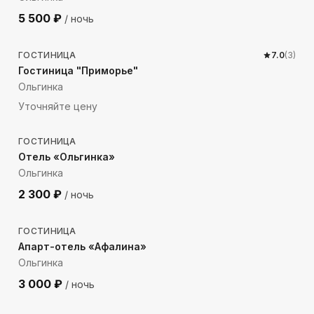
5 500
₽
/ ночь
1735
м до моря
ГОСТИНИЦА
7.0
(
3
)
Гостиница "Приморье"
Ольгинка
Уточняйте цену
797
м до моря
ГОСТИНИЦА
Отель «Ольгинка»
Ольгинка
2 300
₽
/ ночь
352
м до моря
ГОСТИНИЦА
Апарт-отель «Афалина»
Ольгинка
3 000
₽
/ ночь
119
м до моря