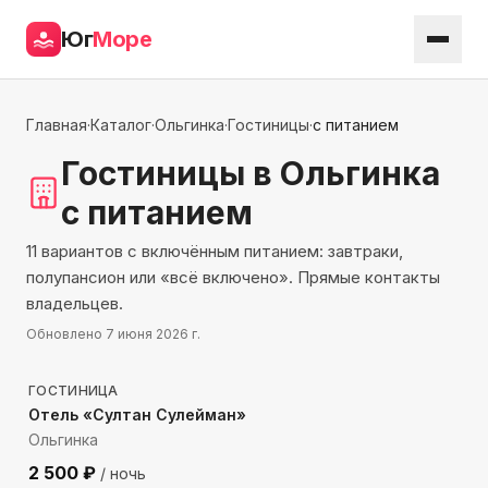
Юг
Море
Главная
·
Каталог
·
Ольгинка
·
Гостиницы
·
с питанием
Гостиницы
в Ольгинка
с питанием
11 вариантов с включённым питанием: завтраки,
полупансион или «всё включено». Прямые контакты
владельцев.
Обновлено
7 июня 2026 г.
546
м до моря
ГОСТИНИЦА
Отель «Султан Сулейман»
Ольгинка
2 500
₽
/ ночь
92
м до моря