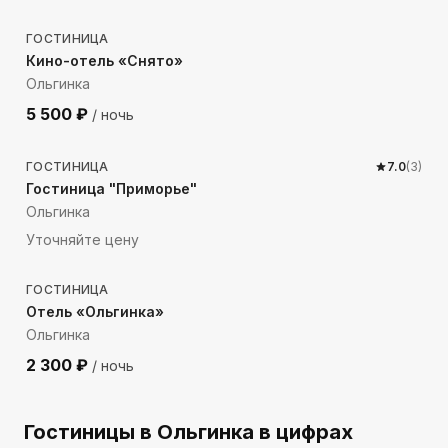
ГОСТИНИЦА
Кино-отель «Снято»
Ольгинка
5 500
₽
/ ночь
1735
м до моря
ГОСТИНИЦА
7.0
(
3
)
Гостиница "Приморье"
Ольгинка
Уточняйте цену
797
м до моря
ГОСТИНИЦА
Отель «Ольгинка»
Ольгинка
2 300
₽
/ ночь
Гостиницы
в Ольгинка
в цифрах