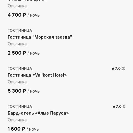
Ольгинка
4 700
₽
/ ночь
1735
м до моря
ГОСТИНИЦА
Гостиница "Морская звезда"
Ольгинка
2 500
₽
/ ночь
189
м до моря
ГОСТИНИЦА
7.0
(
3
)
Гостиница «Val'kont Hotel»
Ольгинка
5 300
₽
/ ночь
1420
м до моря
ГОСТИНИЦА
7.0
(
1
)
Бард-отель «Алые Паруса»
Ольгинка
1 600
₽
/ ночь
986
м до моря