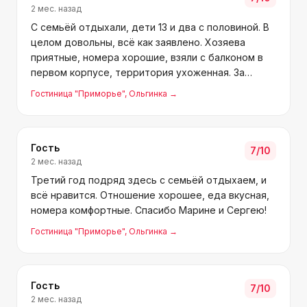
2 мес. назад
С семьёй отдыхали, дети 13 и два с половиной. В
целом довольны, всё как заявлено. Хозяева
приятные, номера хорошие, взяли с балконом в
первом корпусе, территория ухоженная. За
детей не переживаем, старший с друзьями в
Гостиница "Приморье"
, Ольгинка
→
Орбиту гулял. До моря близко. Кормят вкусно и
разнообразно — п
Гость
7
/10
2 мес. назад
Третий год подряд здесь с семьёй отдыхаем, и
всё нравится. Отношение хорошее, еда вкусная,
номера комфортные. Спасибо Марине и Сергею!
Гостиница "Приморье"
, Ольгинка
→
Гость
7
/10
2 мес. назад