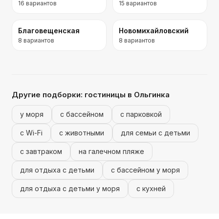
16
вариантов
15
вариантов
Благовещенская
Новомихайловский
8
вариантов
8
вариантов
Другие подборки:
гостиницы
в Ольгинка
у моря
с бассейном
с парковкой
с Wi-Fi
с животными
для семьи с детьми
с завтраком
на галечном пляже
для отдыха с детьми
с бассейном у моря
для отдыха с детьми у моря
с кухней