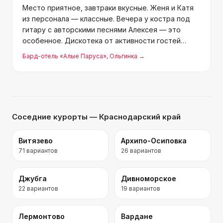
Место приятное, завтраки вкусные. Женя и Катя
из персонала — классные. Вечера у костра под
гитару с авторскими песнями Алексея — это
особенное. Дискотека от активности гостей
зависит. До моря 20 минут, тихо и спокойно.
Бард-отель «Алые Паруса»
, Ольгинка
→
Беседки хорошо оборудованы, две мангальные
зоны. В целом дово
Соседние курорты
— Краснодарский край
Витязево
Архипо-Осиповка
71
вариантов
26
вариантов
Джубга
Дивноморское
22
вариантов
19
вариантов
Лермонтово
Вардане