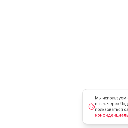
Мы используем c
в т. ч. через Я
пользоваться са
конфиденциал