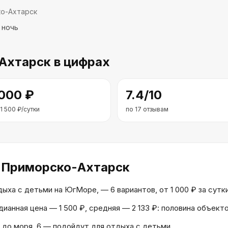
о-Ахтарск
 ночь
Ахтарск
в цифрах
 000
₽
7.4
/10
1 500
₽/сутки
по
17
отзывам
 Приморско-Ахтарск
ха с детьми на ЮгМоре, — 6 вариантов, от 1 000 ₽ за сутки
дианная цена — 1 500 ₽, средняя — 2 133 ₽: половина объек
 до моря, 6 — подойдут для отдыха с детьми.