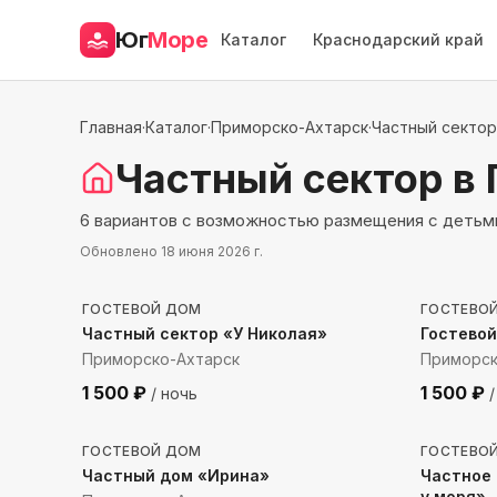
Юг
Море
Каталог
Краснодарский край
Главная
·
Каталог
·
Приморско-Ахтарск
·
Частный сектор
Частный сектор
в
6 вариантов с возможностью размещения с детьми
Обновлено
18 июня 2026 г.
1822
м до моря
193
м 
ГОСТЕВОЙ ДОМ
ГОСТЕВО
Частный сектор «У Николая»
Гостевой
Приморско-Ахтарск
Приморск
1 500
₽
1 500
₽
/ ночь
/
57
м до моря
47
м д
ГОСТЕВОЙ ДОМ
ГОСТЕВО
Частный дом «Ирина»
Частное
у моря»