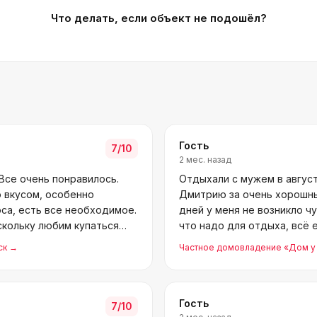
Что делать, если объект не подошёл?
Гость
7
/10
2 мес. назад
 Все очень понравилось.
Отдыхали с мужем в август
о вкусом, особенно
Дмитрию за очень хорошный
са, есть все необходимое.
дней у меня не возникло чу
скольку любим купаться
что надо для отдыха, всё 
ск
→
Частное домовладение «Дом у
Гость
7
/10