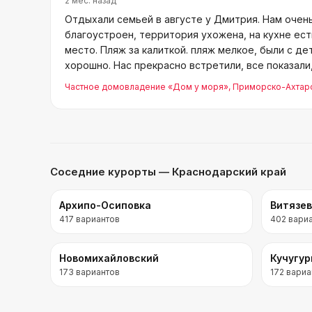
2 мес. назад
Отдыхали семьей в августе у Дмитрия. Нам очен
благоустроен, территория ухожена, на кухне ест
место. Пляж за калиткой. пляж мелкое, были с де
хорошно. Нас прекрасно встретили, все показали
приятные люди п
Частное домовладение «Дом у моря»
, Приморско-Ахтар
Соседние курорты
— Краснодарский край
Архипо-Осиповка
Витязе
417
вариантов
402
вари
Новомихайловский
Кучугу
173
вариантов
172
вариа