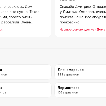
2 мес. назад
ь понравилось. Дом
Спасибо Дмитрию! Отправл
ь все, что нужно. Тихое
у Дмитрия. Остались очен
тьми, просто очень
приехать ещё. Всё аккурат
, расселили. Очень
прекраснно.
ск
→
Частное домовладение «Дом у
во
Дивноморское
антов
333
вариантов
ры
Лермонтово
нтов
156
вариантов