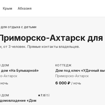
Крым
Абхазия
·
для отдыха с детьми
 Приморско-Ахтарск
для
, от 3 человек. Прямые контакты владельцев.
до моря
367
м до моря
Й ДОМ
КОТТЕДЖ
 дом «На Бульварной»
Дом под ключ «УДачный вы
о-Ахтарск
Приморско-Ахтарск
6 000
₽
 ночь
/ ночь
о моря
Й ДОМ
7.0
(
15
)
 домовладение «Дом