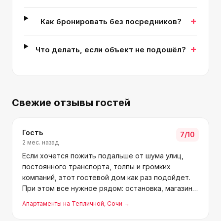
+
Как бронировать без посредников?
+
Что делать, если объект не подошёл?
Свежие отзывы гостей
Гость
7
/10
2 мес. назад
Если хочется пожить подальше от шума улиц,
постоянного транспорта, толпы и громких
компаний, этот гостевой дом как раз подойдет.
При этом все нужное рядом: остановка, магазин,
аптека и кафе буквально в трех минутах.
Апартаменты на Тепличной
, Сочи
→
Персонал очень душевный, создает комфорт и
правда заботится, что