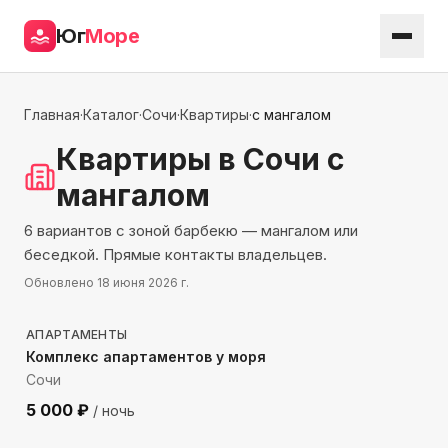
Юг
Море
Главная
·
Каталог
·
Сочи
·
Квартиры
·
с мангалом
Квартиры
в Сочи
с
мангалом
6 вариантов с зоной барбекю — мангалом или
беседкой. Прямые контакты владельцев.
Обновлено
18 июня 2026 г.
525
м до моря
АПАРТАМЕНТЫ
Комплекс апартаментов у моря
Сочи
5 000
₽
/ ночь
2107
м до моря