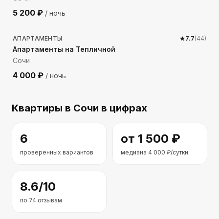
5 200
₽
/ ночь
4020
м до моря
АПАРТАМЕНТЫ
7.7
(
44
)
Апартаменты на Тепличной
Сочи
4 000
₽
/ ночь
Квартиры
в Сочи
в цифрах
6
от
1 500
₽
проверенных вариантов
медиана
4 000
₽/сутки
8.6
/10
по
74
отзывам