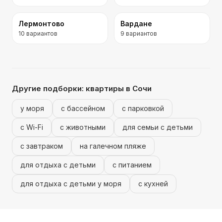
Лермонтово
Вардане
10
вариантов
9
вариантов
Другие подборки:
квартиры
в Сочи
у моря
с бассейном
с парковкой
с Wi-Fi
с животными
для семьи с детьми
с завтраком
на галечном пляже
для отдыха с детьми
с питанием
для отдыха с детьми у моря
с кухней