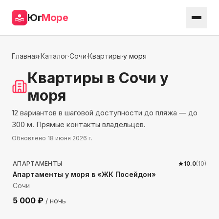
Юг
Море
Главная
·
Каталог
·
Сочи
·
Квартиры
·
у моря
Квартиры
в Сочи
у
моря
12 вариантов в шаговой доступности до пляжа — до
300 м. Прямые контакты владельцев.
Обновлено
18 июня 2026 г.
144
м до моря
АПАРТАМЕНТЫ
10.0
(
10
)
Апартаменты у моря в «ЖК Посейдон»
Сочи
5 000
₽
/ ночь
132
м до моря