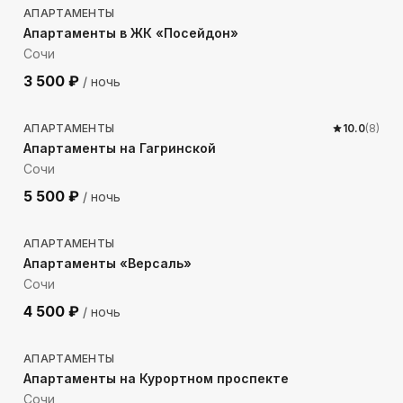
АПАРТАМЕНТЫ
Апартаменты в ЖК «Посейдон»
Сочи
3 500
₽
/ ночь
278
м до моря
АПАРТАМЕНТЫ
10.0
(
8
)
Апартаменты на Гагринской
Сочи
5 500
₽
/ ночь
82
м до моря
АПАРТАМЕНТЫ
Апартаменты «Версаль»
Сочи
4 500
₽
/ ночь
286
м до моря
АПАРТАМЕНТЫ
Апартаменты на Курортном проспекте
Сочи