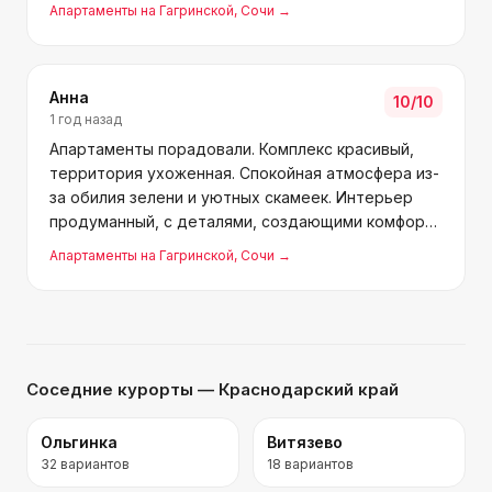
всё необходимое. Ваза очень кстати оказалась,
Апартаменты на Гагринской
, Сочи
→
когда у нас было событие. Порадовал зонтик на
случай дождя. До
Анна
10
/10
1 год назад
Апартаменты порадовали. Комплекс красивый,
территория ухоженная. Спокойная атмосфера из-
за обилия зелени и уютных скамеек. Интерьер
продуманный, с деталями, создающими комфорт
и стиль. Всё необходимое есть на месте.
Апартаменты на Гагринской
, Сочи
→
Приятно удивило наличие зонта на случай
непогоды. Расположени
Соседние курорты
— Краснодарский край
Ольгинка
Витязево
32
вариантов
18
вариантов