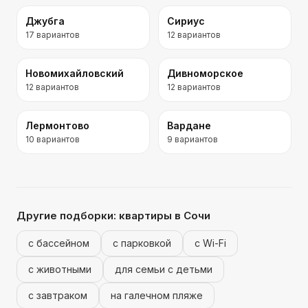
Джубга
Сириус
17
вариантов
12
вариантов
Новомихайловский
Дивноморское
12
вариантов
12
вариантов
Лермонтово
Вардане
10
вариантов
9
вариантов
Другие подборки:
квартиры
в Сочи
с бассейном
с парковкой
с Wi-Fi
с животными
для семьи с детьми
с завтраком
на галечном пляже