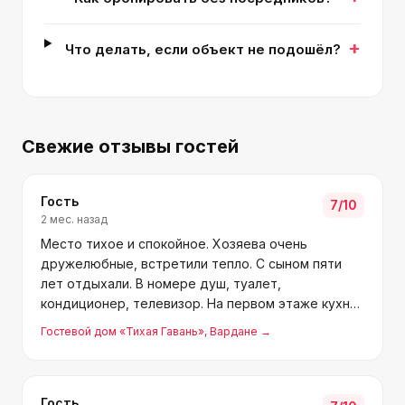
+
Что делать, если объект не подошёл?
Свежие отзывы гостей
Гость
7
/10
2 мес. назад
Место тихое и спокойное. Хозяева очень
дружелюбные, встретили тепло. С сыном пяти
лет отдыхали. В номере душ, туалет,
кондиционер, телевизор. На первом этаже кухня
под крышей, детская площадка, зелёный дворик.
Гостевой дом «Тихая Гавань»
, Вардане
→
До моря минут 10 спокойным шагом. Спасибо
Елене и семье за хороший отд
Гость