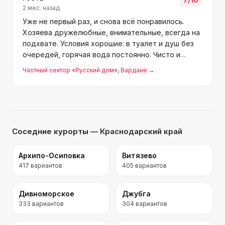
2 мес. назад
Уже не первый раз, и снова всё понравилось.
Хозяева дружелюбные, внимательные, всегда на
подхвате. Условия хорошие: в туалет и душ без
очередей, горячая вода постоянно. Чисто и
порядок. До моря 5 минут, по пути столовая для
Частный сектор «Русский дом»
, Вардане
→
перекуса. Рекомендуем!
Соседние курорты
— Краснодарский край
Архипо-Осиповка
Витязево
417
вариантов
405
вариантов
Дивноморское
Джубга
333
вариантов
304
вариантов