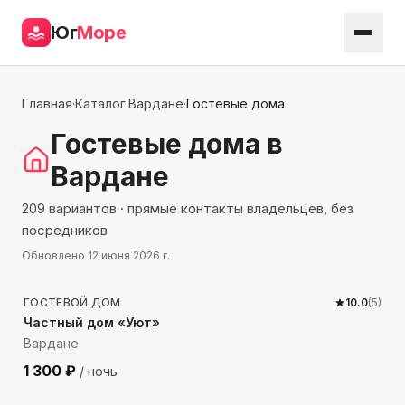
Юг
Море
Главная
·
Каталог
·
Вардане
·
Гостевые дома
Гостевые дома
в
Вардане
209 вариантов · прямые контакты владельцев, без
посредников
Обновлено
12 июня 2026 г.
439
м до моря
ГОСТЕВОЙ ДОМ
10.0
(
5
)
Частный дом «Уют»
Вардане
1 300
₽
/ ночь
1107
м до моря