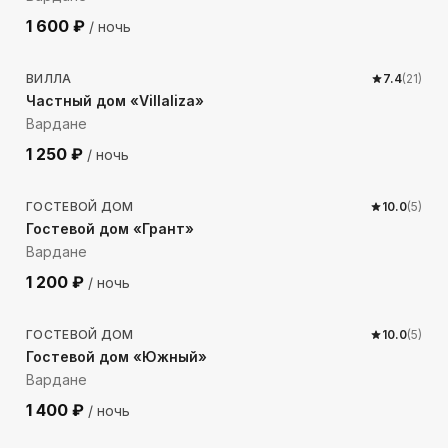
1 600
₽
/ ночь
815
м до моря
ВИЛЛА
7.4
(
21
)
Частный дом «Villaliza»
Вардане
1 250
₽
/ ночь
717
м до моря
ГОСТЕВОЙ ДОМ
10.0
(
5
)
Гостевой дом «Грант»
Вардане
1 200
₽
/ ночь
663
м до моря
ГОСТЕВОЙ ДОМ
10.0
(
5
)
Гостевой дом «Южный»
Вардане
1 400
₽
/ ночь
235
м до моря