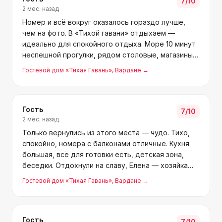
7
/10
2 мес. назад
Номер и всё вокруг оказалось гораздо лучше,
чем на фото. В «Тихой гавани» отдыхаем —
идеально для спокойного отдыха. Море 10 минут
неспешной прогулки, рядом столовые, магазины,
аптеки. Лена очень отзывчивая, такие люди —
Гостевой дом «Тихая Гавань»
, Вардане
→
редкость.
Гость
7
/10
2 мес. назад
Только вернулись из этого места — чудо. Тихо,
спокойно, номера с балконами отличные. Кухня
большая, всё для готовки есть, детская зона,
беседки. Отдохнули на славу, Елена — хозяйка
заботливая и дружелюбная. Ищете хороший
Гостевой дом «Тихая Гавань»
, Вардане
→
отдых в Вардане — это оно. Вернёмся
обязательно!
Гость
7
/10