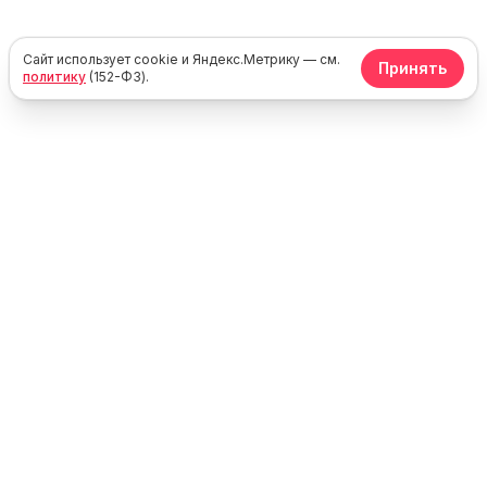
Сайт использует cookie и Яндекс.Метрику — см.
Принять
политику
(152-ФЗ).
Юг
Море
Каталог жилья у моря в России, Крыму и Абхазии. Без