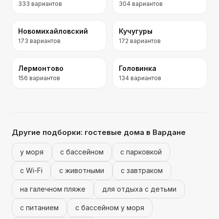
333
вариантов
304
вариантов
Новомихайловский
Кучугуры
173
вариантов
172
вариантов
Лермонтово
Головинка
156
вариантов
134
вариантов
Другие подборки:
гостевые дома
в Вардане
у моря
с бассейном
с парковкой
с Wi-Fi
с животными
с завтраком
на галечном пляже
для отдыха с детьми
с питанием
с бассейном у моря