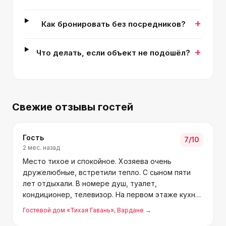
+
Как бронировать без посредников?
+
Что делать, если объект не подошёл?
Свежие отзывы гостей
Гость
7
/10
2 мес. назад
Место тихое и спокойное. Хозяева очень
дружелюбные, встретили тепло. С сыном пяти
лет отдыхали. В номере душ, туалет,
кондиционер, телевизор. На первом этаже кухня
под крышей, детская площадка, зелёный дворик.
Гостевой дом «Тихая Гавань»
, Вардане
→
До моря минут 10 спокойным шагом. Спасибо