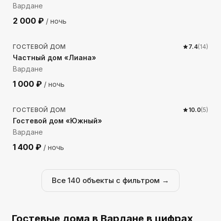
Вардане
2 000
₽
/ ночь
1054
м до моря
ГОСТЕВОЙ ДОМ
7.4
(
14
)
Частный дом «Лиана»
Вардане
1 000
₽
/ ночь
663
м до моря
ГОСТЕВОЙ ДОМ
10.0
(
5
)
Гостевой дом «Южный»
Вардане
1 400
₽
/ ночь
Все
140
объекты с фильтром →
Гостевые дома
в Вардане
в цифрах