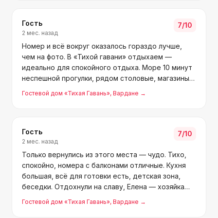
Елене и семье за хороший отд
Гость
7
/10
2 мес. назад
Номер и всё вокруг оказалось гораздо лучше,
чем на фото. В «Тихой гавани» отдыхаем —
идеально для спокойного отдыха. Море 10 минут
неспешной прогулки, рядом столовые, магазины,
аптеки. Лена очень отзывчивая, такие люди —
Гостевой дом «Тихая Гавань»
, Вардане
→
редкость.
Гость
7
/10
2 мес. назад
Только вернулись из этого места — чудо. Тихо,
спокойно, номера с балконами отличные. Кухня
большая, всё для готовки есть, детская зона,
беседки. Отдохнули на славу, Елена — хозяйка
заботливая и дружелюбная. Ищете хороший
Гостевой дом «Тихая Гавань»
, Вардане
→
отдых в Вардане — это оно. Вернёмся