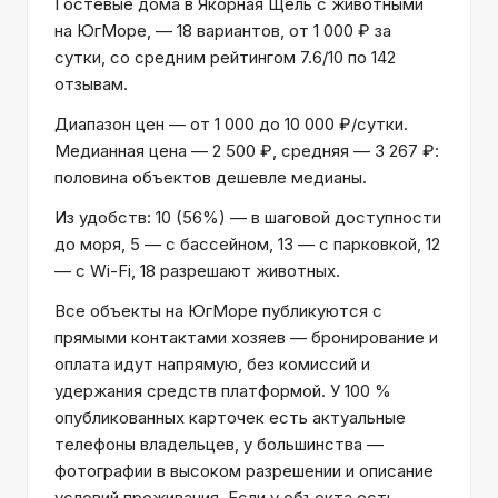
Гостевые дома в Якорная Щель с животными
на ЮгМоре, — 18 вариантов, от 1 000 ₽ за
сутки, со средним рейтингом 7.6/10 по 142
отзывам.
Диапазон цен — от 1 000 до 10 000 ₽/сутки.
Медианная цена — 2 500 ₽, средняя — 3 267 ₽:
половина объектов дешевле медианы.
Из удобств: 10 (56%) — в шаговой доступности
до моря, 5 — с бассейном, 13 — с парковкой, 12
— с Wi-Fi, 18 разрешают животных.
Все объекты на ЮгМоре публикуются с
прямыми контактами хозяев — бронирование и
оплата идут напрямую, без комиссий и
удержания средств платформой. У 100 %
опубликованных карточек есть актуальные
телефоны владельцев, у большинства —
фотографии в высоком разрешении и описание
условий проживания. Если у объекта есть