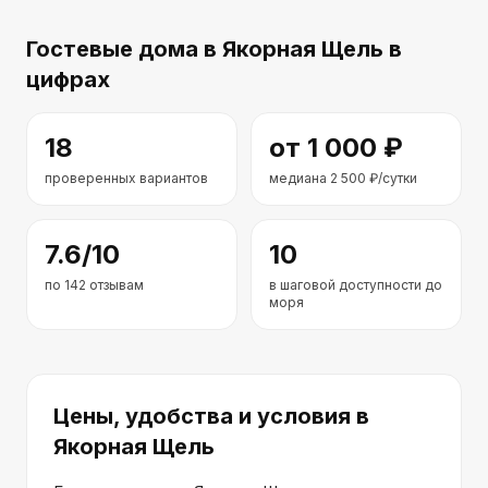
Гостевые дома
в Якорная Щель
в
цифрах
18
от
1 000
₽
проверенных вариантов
медиана
2 500
₽/сутки
7.6
/10
10
по
142
отзывам
в шаговой доступности до
моря
Цены, удобства и условия
в
Якорная Щель