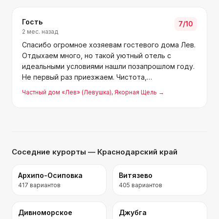
Гость
7
/10
2 мес. назад
Спасибо огромное хозяевам гостевого дома Лев.
Отдыхаем много, но такой уютный отель с
идеальными условиями нашли позапрошлом году.
Не первый раз приезжаем. Чистота,
доброжелательные хозяева и чистейшее море
Частный дом «Лев» (Левушка)
, Якорная Щель
→
нас покорили. Чувствуешь себя как дома, уютно и
спокойно. Бассейн и манга
Соседние курорты
— Краснодарский край
Архипо-Осиповка
Витязево
417
вариантов
405
вариантов
Дивноморское
Джубга