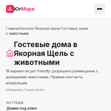
Юг
Море
Главная
·
Каталог
·
Якорная Щель
·
Гостевые дома
·
с животными
Гостевые дома
в
Якорная Щель
с
животными
18 вариантов pet-friendly: разрешено размещение с
домашними животными. Прямые контакты
владельцев.
Обновлено
7 июня 2026 г.
210
м до моря
КОТТЕДЖ
Домик под ключ