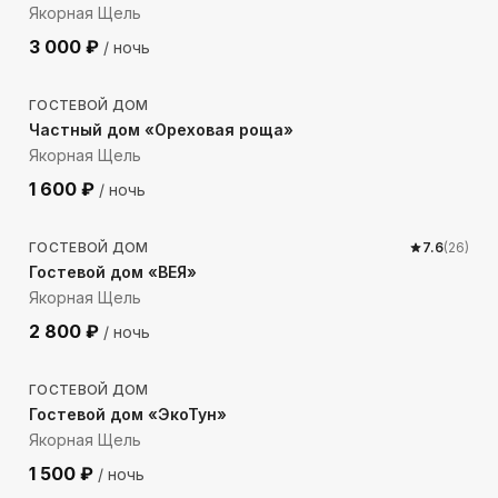
Якорная Щель
3 000
₽
/ ночь
1006
м до моря
ГОСТЕВОЙ ДОМ
Частный дом «Ореховая роща»
Якорная Щель
1 600
₽
/ ночь
1067
м до моря
ГОСТЕВОЙ ДОМ
7.6
(
26
)
Гостевой дом «ВЕЯ»
Якорная Щель
2 800
₽
/ ночь
324
м до моря
ГОСТЕВОЙ ДОМ
Гостевой дом «ЭкоТун»
Якорная Щель
1 500
₽
/ ночь
241
м до моря