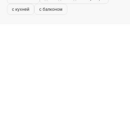
с кухней
с балконом