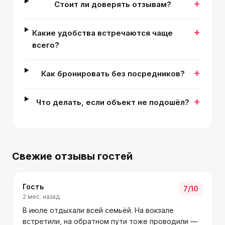
+
Стоит ли доверять отзывам?
+
Какие удобства встречаются чаще
всего?
+
Как бронировать без посредников?
+
Что делать, если объект не подошёл?
Свежие отзывы гостей
Гость
7
/10
2 мес. назад
В июле отдыхали всей семьёй. На вокзале
встретили, на обратном пути тоже проводили —