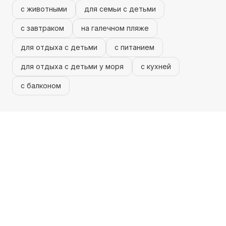
с животными
для семьи с детьми
с завтраком
на галечном пляже
для отдыха с детьми
с питанием
для отдыха с детьми у моря
с кухней
с балконом