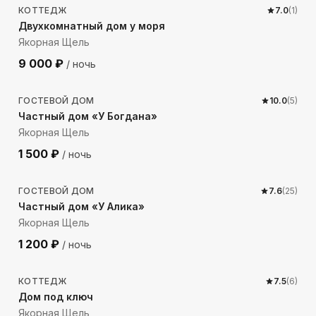
КОТТЕДЖ
7.0
(
1
)
Двухкомнатный дом у моря
Якорная Щель
9 000
₽
/ ночь
124
м до моря
ГОСТЕВОЙ ДОМ
10.0
(
5
)
Частный дом «У Богдана»
Якорная Щель
1 500
₽
/ ночь
119
м до моря
ГОСТЕВОЙ ДОМ
7.6
(
25
)
Частный дом «У Алика»
Якорная Щель
1 200
₽
/ ночь
119
м до моря
КОТТЕДЖ
7.5
(
6
)
Дом под ключ
Якорная Щель