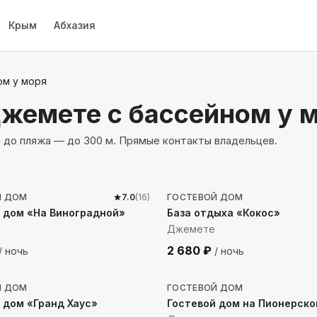
Крым
Абхазия
ом у моря
Джемете
с бассейном у 
и до пляжа — до 300 м. Прямые контакты владельцев.
до моря
185
м до моря
Й ДОМ
7.0
(
16
)
ГОСТЕВОЙ ДОМ
 дом «На Виноградной»
База отдыха «Кокос»
Джемете
2 680
₽
/ ночь
/ ночь
до моря
95
м до моря
Й ДОМ
ГОСТЕВОЙ ДОМ
 дом «Гранд Хаус»
Гостевой дом на Пионерск