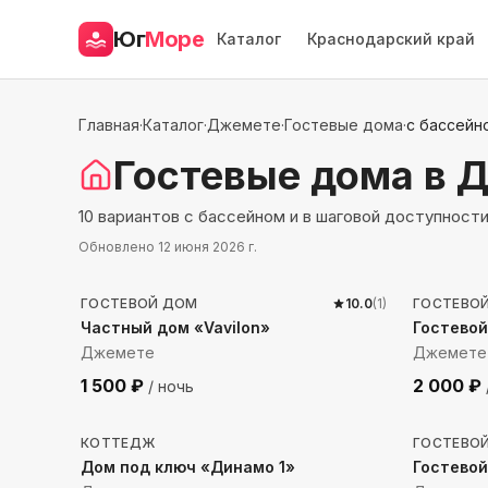
Юг
Море
Каталог
Краснодарский край
Главная
·
Каталог
·
Джемете
·
Гостевые дома
·
с бассейн
Гостевые дома
в 
10 вариантов с бассейном и в шаговой доступност
Обновлено
12 июня 2026 г.
225
м до моря
173
м 
ГОСТЕВОЙ ДОМ
10.0
(
1
)
ГОСТЕВО
Частный дом «Vavilon»
Гостевой
Джемете
Джемете
1 500
₽
2 000
₽
/ ночь
168
м до моря
238
м 
КОТТЕДЖ
ГОСТЕВО
Дом под ключ «Динамо 1»
Гостевой