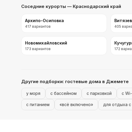
Соседние курорты
— Краснодарский край
Архипо-Осиповка
Витязе
417
вариантов
405
вари
Новомихайловский
Кучугу
173
вариантов
172
вариа
Другие подборки:
гостевые дома
в Джемете
у моря
с бассейном
с парковкой
с Wi-
с питанием
«всё включено»
для отдыха с