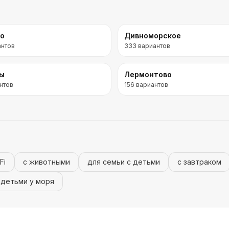
во
Дивноморское
антов
333
вариантов
ры
Лермонтово
нтов
156
вариантов
Fi
с животными
для семьи с детьми
с завтраком
 детьми у моря