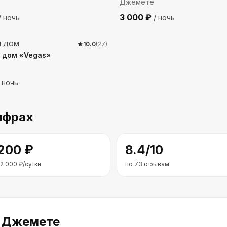
Джемете
3 000
₽
/ ночь
/ ночь
до моря
Й ДОМ
10.0
(
27
)
 дом «Vegas»
 ночь
ифрах
 200
₽
8.4
/10
2 000
₽/сутки
по
73
отзывам
 Джемете