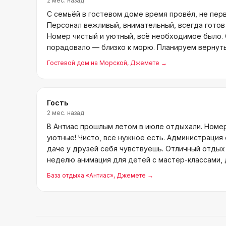
2 мес. назад
С семьёй в гостевом доме время провёл, не перв
Персонал вежливый, внимательный, всегда готов
Номер чистый и уютный, всё необходимое было.
порадовало — близко к морю. Планируем вернут
Гостевой дом на Морской
, Джемете
→
Гость
2 мес. назад
В Антиас прошлым летом в июле отдыхали. Номе
уютные! Чисто, всё нужное есть. Администрация 
даче у друзей себя чувствуешь. Отличный отдых 
неделю анимация для детей с мастер-классами, 
А вяле
База отдыха «Антиас»
, Джемете
→