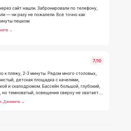
ерез сайт нашли. Забронировали по телефону,
ли — ни разу не пожалели. Всё точно как
минуты пешком.
мете
→
7
/10
о к пляжу, 2-3 минуты. Рядом много столовых,
чистый, детская площадка с качелями,
кой и скалодромом. Бассейн большой, глубокий,
 но темноватый, освещения сверху не хватает.
»
, Джемете
→