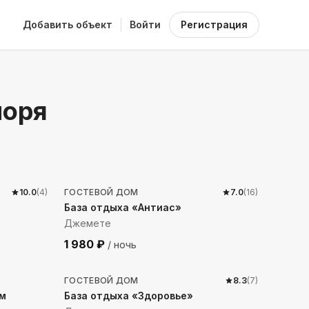
Добавить объект
Войти
Регистрация
моря
221
м до моря
10.0
(
4
)
ГОСТЕВОЙ ДОМ
7.0
(
16
)
База отдыха «Антиас»
Джемете
1 980
₽
/ ночь
245
м до моря
ГОСТЕВОЙ ДОМ
8.3
(
7
)
ом
База отдыха «Здоровье»