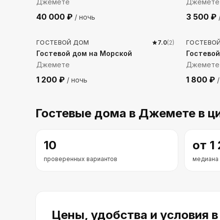
Джемете
Джемете
40 000
₽
3 500
₽
/ ночь
178
м до моря
288
м 
ГОСТЕВОЙ ДОМ
7.0
(
2
)
ГОСТЕВО
Гостевой дом на Морской
Гостевой
Джемете
Джемете
1 200
₽
1 800
₽
/ ночь
/
Гостевые дома
в Джемете
в ц
10
от
1
проверенных вариантов
медиана
Цены, удобства и условия
в