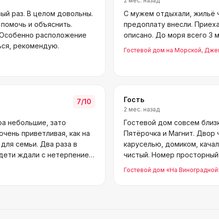
2 мес. назад
ый раз. В целом довольны.
С мужем отдыхали, жильё ч
 помочь и объяснить.
предоплату внесли. Приеха
 Особенно расположение
описано. До моря всего 3 
ься, рекомендую.
Гостевой дом на Морской
, Дже
Гость
7
/10
2 мес. назад
ра небольшие, зато
Гостевой дом совсем близк
очень приветливая, как на
Пятёрочка и Магнит. Двор 
для семьи. Два раза в
каруселью, домиком, качал
дети ждали с нетерпением.
чистый. Номер просторный,
Полотен
Гостевой дом «На Виноградной