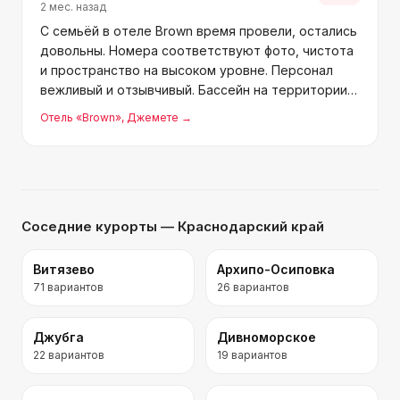
2 мес. назад
С семьёй в отеле Brown время провели, остались
довольны. Номера соответствуют фото, чистота
и пространство на высоком уровне. Персонал
вежливый и отзывчивый. Бассейн на территории,
до моря несколько шагов. Скорее всего,
Отель «Brown»
, Джемете
→
вернёмся.
Соседние курорты
— Краснодарский край
Витязево
Архипо-Осиповка
71
вариантов
26
вариантов
Джубга
Дивноморское
22
вариантов
19
вариантов