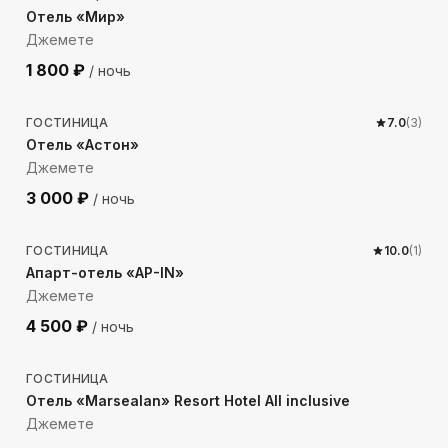
Отель «Мир»
Джемете
1 800
₽
/ ночь
129
м до моря
ГОСТИНИЦА
7.0
(
3
)
Отель «Астон»
Джемете
3 000
₽
/ ночь
371
м до моря
ГОСТИНИЦА
10.0
(
1
)
Апарт-отель «AP-IN»
Джемете
4 500
₽
/ ночь
910
м до моря
ГОСТИНИЦА
Отель «Marsealan» Resort Hotel All inclusive
Джемете