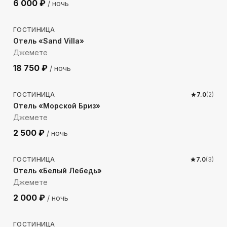
6 000
₽
/ ночь
302
м до моря
ГОСТИНИЦА
Отель «Sand Villa»
Джемете
18 750
₽
/ ночь
84
м до моря
ГОСТИНИЦА
7.0
(
2
)
Отель «Морской Бриз»
Джемете
2 500
₽
/ ночь
325
м до моря
ГОСТИНИЦА
7.0
(
3
)
Отель «Белый Лебедь»
Джемете
2 000
₽
/ ночь
1049
м до моря
ГОСТИНИЦА