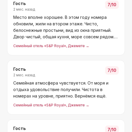
Гость
7
/10
2 мес. назад
Место вполне хорошее. В этом году номера
обновили, жили на втором этаже. Чисто,
белоснежные простыни, вид из окна приятный.
Двор чистый, общая кухня, море совсем рядом.
Бывают скидки. Посоветую.
Семейный отель «S&P Royal»
, Джемете
→
Гость
7
/10
2 мес. назад
Семейная атмосфера чувствуется. От моря и
отдыха удовольствие получили. Чистота в
номерах на уровне, приятно. Вернёмся ещё.
Семейный отель «S&P Royal»
, Джемете
→
Гость
7
/10