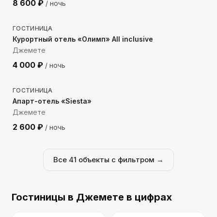
8 600
₽
/ ночь
613
м до моря
ГОСТИНИЦА
Курортный отель «Олимп» All inclusive
Джемете
4 000
₽
/ ночь
111
м до моря
ГОСТИНИЦА
Апарт-отель «Siesta»
Джемете
2 600
₽
/ ночь
Все
41
объекты с фильтром →
Гостиницы
в Джемете
в цифрах