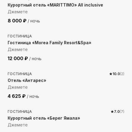
Курортный отель «MARITTIMO» All inclusive
Джемете
8 000
₽
/ ночь
618
м до моря
ГОСТИНИЦА
Гостиница «Morea Family Resort&Spa»
Джемете
12 000
₽
/ ночь
229
м до моря
ГОСТИНИЦА
10.0
(
2
)
Отель «Антарес»
Джемете
4 625
₽
/ ночь
391
м до моря
ГОСТИНИЦА
7.0
(
7
)
Курортный отель «Берег Ямала»
Джемете