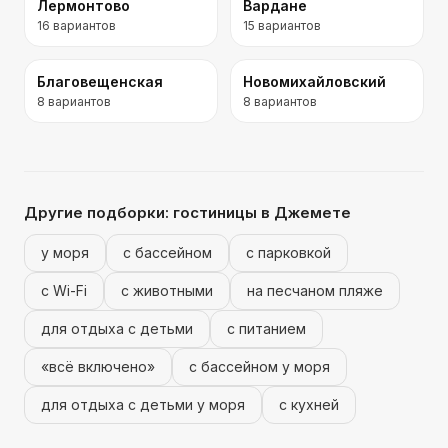
Лермонтово
Вардане
16
вариантов
15
вариантов
Благовещенская
Новомихайловский
8
вариантов
8
вариантов
Другие подборки:
гостиницы
в Джемете
у моря
с бассейном
с парковкой
с Wi-Fi
с животными
на песчаном пляже
для отдыха с детьми
с питанием
«всё включено»
с бассейном у моря
для отдыха с детьми у моря
с кухней