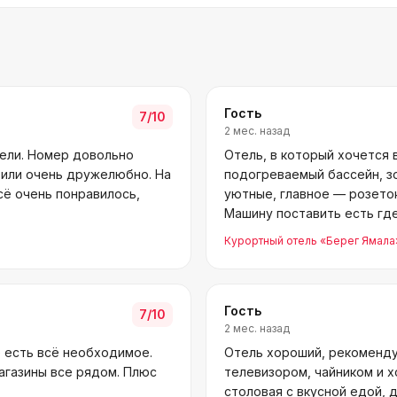
Гость
7
/10
2 мес. назад
вели. Номер довольно
Отель, в который хочется 
тили очень дружелюбно. На
подогреваемый бассейн, з
сё очень понравилось,
уютные, главное — розеток
Машину поставить есть где
Курортный отель «Берег Ямала
Гость
7
/10
2 мес. назад
 есть всё необходимое.
Отель хороший, рекоменду
агазины все рядом. Плюс
телевизором, чайником и х
столовая с вкусной едой, 