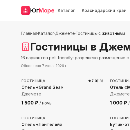
Юг
Море
Каталог
Краснодарский край
Главная
·
Каталог
·
Джемете
·
Гостиницы
·
с животными
Гостиницы
в Джем
16 вариантов pet-friendly: разрешено размещение
Обновлено
7 июня 2026 г.
302
м до моря
364
м 
ГОСТИНИЦА
7.0
(
18
)
ГОСТИНИ
Отель «Grand Sea»
Отель «
Джемете
Джемете
1 500
₽
1 000
₽
/ ночь
/
914
м до моря
925
м 
ГОСТИНИЦА
ГОСТИНИ
Отель «Пантелей»
Бутик-от