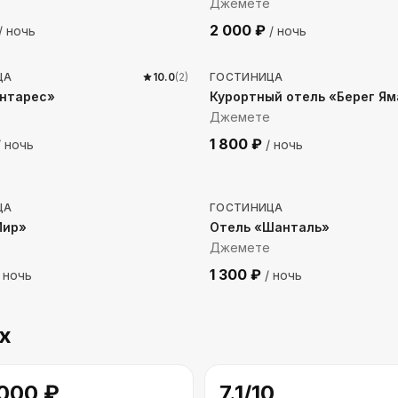
Джемете
2 000
₽
/ ночь
/ ночь
до моря
391
м до моря
ЦА
10.0
(
2
)
ГОСТИНИЦА
Антарес»
Курортный отель «Берег Я
Джемете
1 800
₽
 ночь
/ ночь
до моря
854
м до моря
ЦА
ГОСТИНИЦА
Мир»
Отель «Шанталь»
Джемете
1 300
₽
 ночь
/ ночь
х
 000
₽
7.1
/10