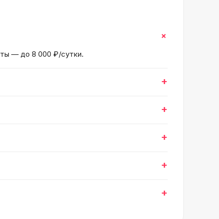
+
нты — до 8 000 ₽/сутки.
+
+
+
+
+