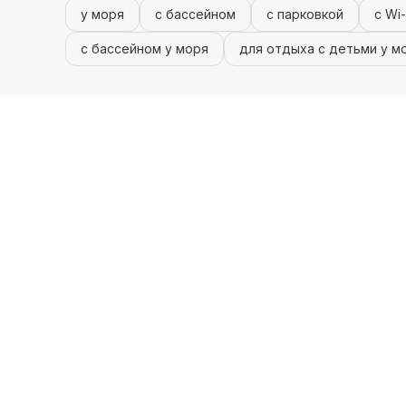
у моря
с бассейном
с парковкой
с Wi-
с бассейном у моря
для отдыха с детьми у м