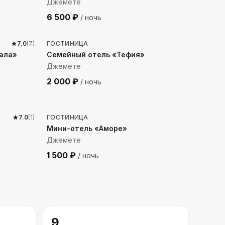
Джемете
6 500
₽
/ ночь
933
м до моря
7.0
(
7
)
ГОСТИНИЦА
мала»
Семейный отель «Тефия»
Джемете
2 000
₽
/ ночь
242
м до моря
7.0
(
1
)
ГОСТИНИЦА
Мини-отель «Аморе»
Джемете
1 500
₽
/ ночь
9