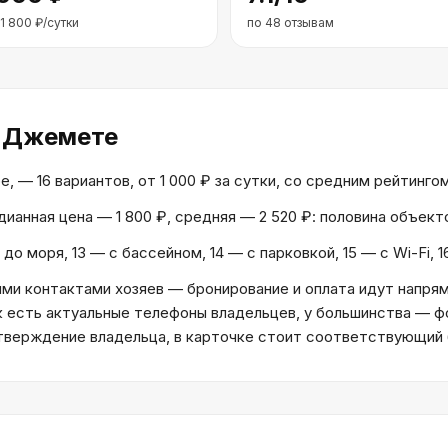
1 800
₽/сутки
по
48
отзывам
 Джемете
 16 вариантов, от 1 000 ₽ за сутки, со средним рейтингом 7
едианная цена — 1 800 ₽, средняя — 2 520 ₽: половина объек
до моря, 13 — с бассейном, 14 — с парковкой, 15 — с Wi-Fi,
и контактами хозяев — бронирование и оплата идут напрям
к есть актуальные телефоны владельцев, у большинства — ф
дтверждение владельца, в карточке стоит соответствующий