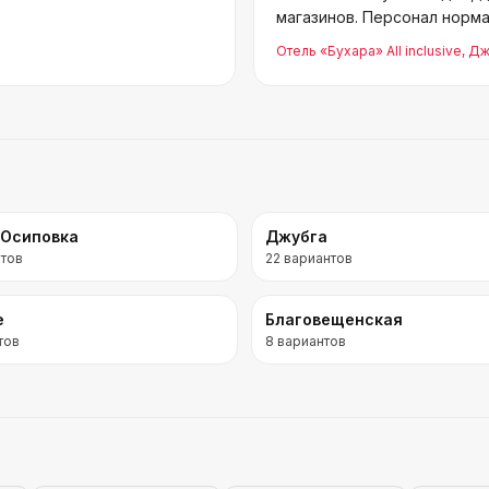
магазинов. Персонал норма
Отель «Бухара» All inclusive
, Д
-Осиповка
Джубга
тов
22
вариантов
е
Благовещенская
тов
8
вариантов