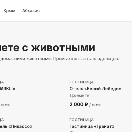
Крым
Абхазия
ете
с животными
 с домашними животными. Прямые контакты владельцев.
до моря
325
м до моря
ЦА
ГОСТИНИЦА
MARKLI»
Отель «Белый Лебедь»
Джемете
2 000
₽
 ночь
/ ночь
до моря
1137
м до моря
ЦА
ГОСТИНИЦА
ель «Пикассо»
Гостиница «Гранат»