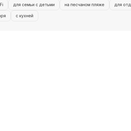
Fi
для семьи с детьми
на песчаном пляже
для отд
оря
с кухней