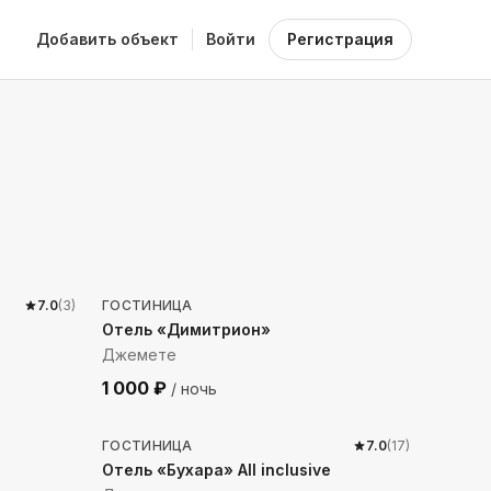
Добавить объект
Войти
Регистрация
1049
м до моря
7.0
(
3
)
ГОСТИНИЦА
Отель «Димитрион»
Джемете
1 000
₽
/ ночь
425
м до моря
ГОСТИНИЦА
7.0
(
17
)
Отель «Бухара» All inclusive