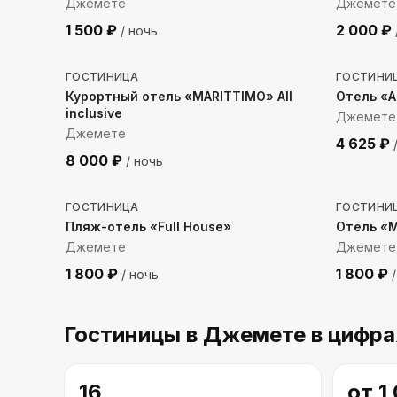
Джемете
Джемете
1 500
₽
2 000
₽
/ ночь
539
м до моря
229
м 
ГОСТИНИЦА
ГОСТИНИ
Курортный отель «MARITTIMO» All
Отель «
inclusive
Джемете
Джемете
4 625
₽
/
8 000
₽
/ ночь
256
м до моря
194
м 
ГОСТИНИЦА
ГОСТИНИ
Пляж-отель «Full House»
Отель «
Джемете
Джемете
1 800
₽
1 800
₽
/ ночь
/
Гостиницы
в Джемете
в цифра
16
от
1