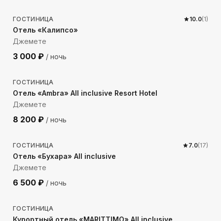
ГОСТИНИЦА
10.0
(
1
)
Отель «Калипсо»
Джемете
3 000
₽
/ ночь
676
м до моря
ГОСТИНИЦА
Отель «Ambra» All inclusive Resort Hotel
Джемете
8 200
₽
/ ночь
425
м до моря
ГОСТИНИЦА
7.0
(
17
)
Отель «Бухара» All inclusive
Джемете
6 500
₽
/ ночь
539
м до моря
ГОСТИНИЦА
Курортный отель «MARITTIMO» All inclusive