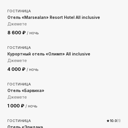
ГОСТИНИЦА
Отель «Marsealan» Resort Hotel All inclusive
Джемете
8 600
₽
/ ночь
613
м до моря
ГОСТИНИЦА
Курортный отель «Олимп» All inclusive
Джемете
4 000
₽
/ ночь
360
м до моря
ГОСТИНИЦА
Отель «Барвиха»
Джемете
1 000
₽
/ ночь
445
м до моря
ГОСТИНИЦА
10.0
(
1
)
Отель «Эридан»