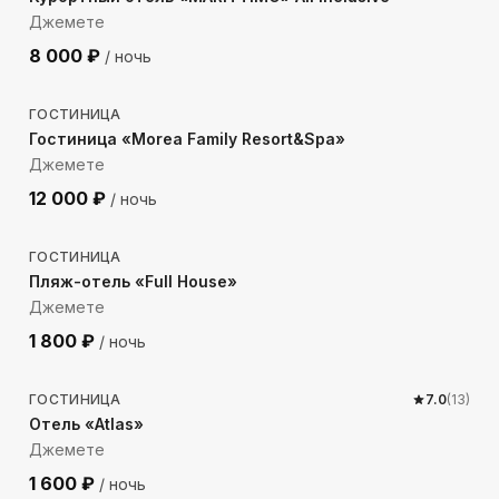
Джемете
8 000
₽
/ ночь
618
м до моря
ГОСТИНИЦА
Гостиница «Morea Family Resort&Spa»
Джемете
12 000
₽
/ ночь
256
м до моря
ГОСТИНИЦА
Пляж-отель «Full House»
Джемете
1 800
₽
/ ночь
196
м до моря
ГОСТИНИЦА
7.0
(
13
)
Отель «Atlas»
Джемете
1 600
₽
/ ночь
910
м до моря