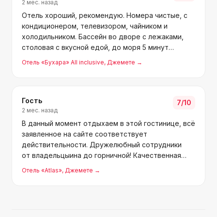
2 мес. назад
Отель хороший, рекомендую. Номера чистые, с
кондиционером, телевизором, чайником и
холодильником. Бассейн во дворе с лежаками,
столовая с вкусной едой, до моря 5 минут
пешком. Рядом куча кафе и магазинов. Персонал
Отель «Бухара» All inclusive
, Джемете
→
нормальный. Спасибо!
Гость
7
/10
2 мес. назад
В данный момент отдыхаем в этой гостинице, всё
заявленное на сайте соответствует
действительности. Дружелюбный сотрудники
от владельцыина до горничной! Качественная
еда в столовой с8−00 и до 21−00ч. Бассейн
Отель «Atlas»
, Джемете
→
с подогревом в идеальном состоянии, кругом
опрятнота, уборка в комнатае ч