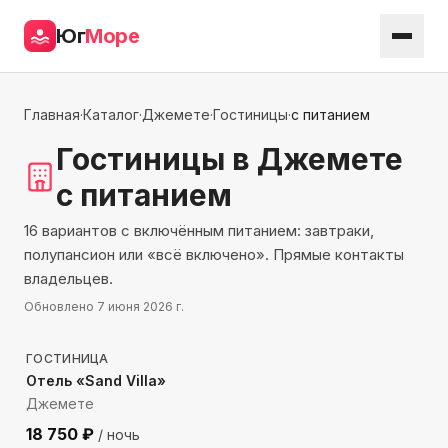
Юг
Море
Главная
·
Каталог
·
Джемете
·
Гостиницы
·
с питанием
Гостиницы
в Джемете
с питанием
16 вариантов с включённым питанием: завтраки,
полупансион или «всё включено». Прямые контакты
владельцев.
Обновлено
7 июня 2026 г.
302
м до моря
ГОСТИНИЦА
Отель «Sand Villa»
Джемете
18 750
₽
/ ночь
739
м до моря