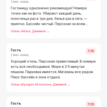
2 мес. назад
Гостиницу однозначно рекомендую! Номера
точно как на фото. Убирают каждый день,
полотенца раз в три дня, бельё раз в пять —
приятно. Бассейн чистый. Персонал за всем
следит. Кулер на каждом этаже — удобно. Из
Отель «Atlas»
, Джемете
→
минусов только столовая: обслуживают долго, не
видно что берёшь и сколь
Гость
7
/10
2 мес. назад
Хороший отель. Персонал приветливый. В номере
есть всё необходимое. Море в 3-5 минутах
пешком. Парковка имеется. Магазины все рядом.
Плюс бассейн и зона отдыха.
Отель «Бухара» All inclusive
, Джемете
→
Гость
7
/10